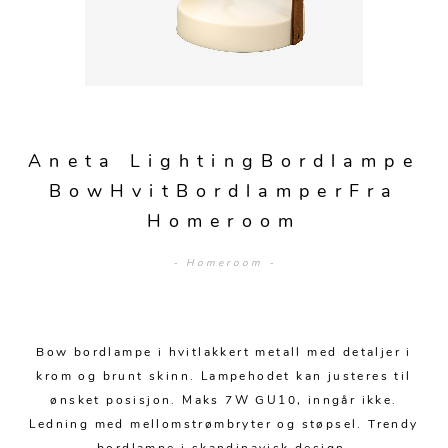
Sengetepper
Diverse
Vitrineskap
Krakker og benker
Hagestoler
Sengetøy
Lamper
Moduler
Stolputer
Grupper
Lampetilbehør
Gulvlamper
Kommoder
Diverse
Krakker og benker
Diverse belysning
Taklamper
Kroker og hengere
Solstoler
Aneta LightingBordlampe
Stearin og telys
Bordlamper
Småhyller
BowHvitBordlamperFra
Griller
Tekstil
Vegglamper
Homeroom
Skohyller
Parasoller
Posters og kort
Andre lamper
Håndklær
Diverse
- Homeroom -
Puter og tilbehør
Dekorasjon
Duker
Utebelysning
Klokker og veggur
Pynteputer og trekk
Bow bordlampe i hvitlakkert metall med detaljer i
Speil
Tepper
krom og brunt skinn. Lampehodet kan justeres til
ønsket posisjon. Maks 7W GU10, inngår ikke.
Vaser og potter
Pledd
Ledning med mellomstrømbryter og støpsel. Trendy