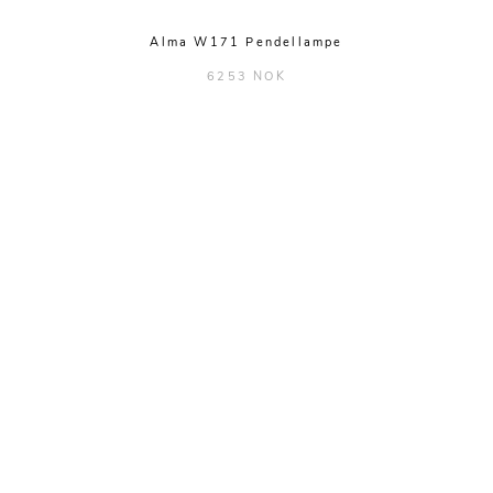
Alma W171 Pendellampe
6253 NOK