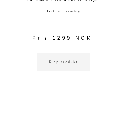
bordlampe i skandinavisk design.
Kjøkkentilbehør
Gardiner
Potter
Gardintilbehør
Vaser
Frakt og levering
Diverse tekstil
Krukker
Pris 1299 NOK
Kjøp produkt