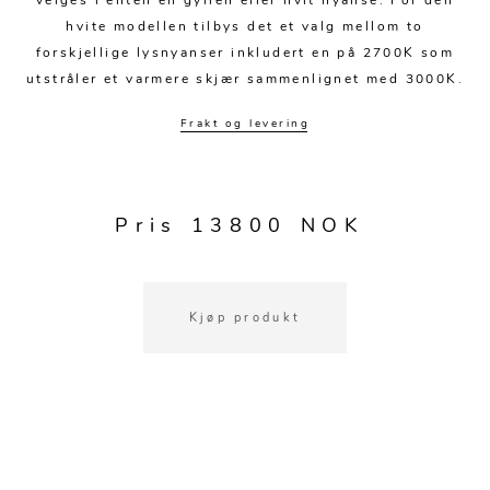
velges i enten en gyllen eller hvit nyanse. For den
Kjøkkentilbehør
Gardiner
Potter
hvite modellen tilbys det et valg mellom to
Gardintilbehør
Vaser
forskjellige lysnyanser inkludert en på 2700K som
utstråler et varmere skjær sammenlignet med 3000K.
Diverse tekstil
Krukker
Frakt og levering
Pris 13800 NOK
Kjøp produkt