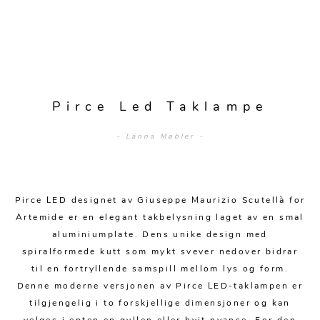
Sengetepper
Diverse
Vitrineskap
Krakker og benker
Hagestoler
Sengetøy
Lamper
Moduler
Stolputer
Grupper
Lampetilbehør
Gulvlamper
Kommoder
Diverse
Krakker og benker
Diverse belysning
Taklamper
Kroker og hengere
Pirce Led Taklampe
Solstoler
Stearin og telys
Bordlamper
Småhyller
- Länna Møbler -
Griller
Tekstil
Vegglamper
Skohyller
Parasoller
Posters og kort
Andre lamper
Håndklær
Diverse
Puter og tilbehør
Pirce LED designet av Giuseppe Maurizio Scutellà for
Dekorasjon
Duker
Artemide er en elegant takbelysning laget av en smal
Utebelysning
aluminiumplate. Dens unike design med
Klokker og veggur
Pynteputer og trekk
spiralformede kutt som mykt svever nedover bidrar
Speil
Tepper
til en fortryllende samspill mellom lys og form.
Denne moderne versjonen av Pirce LED-taklampen er
Vaser og potter
Pledd
tilgjengelig i to forskjellige dimensjoner og kan