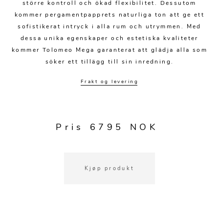
Kjøkkentilbehør
Gardiner
Potter
större kontroll och ökad flexibilitet. Dessutom
kommer pergamentpapprets naturliga ton att ge ett
Gardintilbehør
Vaser
sofistikerat intryck i alla rum och utrymmen. Med
dessa unika egenskaper och estetiska kvaliteter
Diverse tekstil
Krukker
kommer Tolomeo Mega garanterat att glädja alla som
söker ett tillägg till sin inredning.
Frakt og levering
Pris 6795 NOK
Kjøp produkt