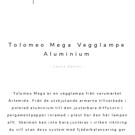
Sengetepper
Diverse
Vitrineskap
Krakker og benker
Hagestoler
Sengetøy
Lamper
Moduler
Stolputer
Grupper
Lampetilbehør
Gulvlamper
Kommoder
Diverse
Krakker og benker
Diverse belysning
Taklamper
Kroker og hengere
Tolomeo Mega Vegglampe
Solstoler
Stearin og telys
Bordlamper
Aluminium
Småhyller
Griller
Tekstil
Vegglamper
Skohyller
- Länna Møbler -
Parasoller
Posters og kort
Andre lamper
Håndklær
Diverse
Puter og tilbehør
Dekorasjon
Duker
Tolomeo Mega är en vägglampa från varumärket
Utebelysning
Klokker og veggur
Pynteputer og trekk
Artemide. Från de utskjutande armarna tillverkade i
polerad aluminium till den justerbara diffusorn i
Speil
Tepper
pergamentpapper inramad i plast har den här lampan
allt. Skärmen kan inte bara justeras i vilken riktning
Vaser og potter
Pledd
du vill utan dess system med fjäderbalansering ger