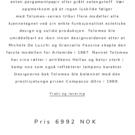
Kjøkkentilbehør
Gardiner
Potter
enten pergamentpapir eller grått satengstoff. Vær
oppmerksom på at ingen lyskilde følger
Gardintilbehør
Vaser
med.Tolomeo-serien tilbyr flere modeller alle
kjennetegnet ved sin enkle funksjonalitet estetiske
Diverse tekstil
Krukker
design og solide produksjon. Tolomeo ble
umiddelbart en ikon innen designverdenen etter at
Michele De Lucchi og Giancarlo Fassina skapte den
første modellen for Artemide i 1987. Navnet Tolomeo
har sine røtter i antikkens Hellas og betyr sterk i
kamp noe som også reflekterer lampens karakter.
Designerne bak Tolomeo ble belønnet med den
prestisjetunge prisen Compasso dOro i 1989.
Frakt og levering
Pris 6992 NOK