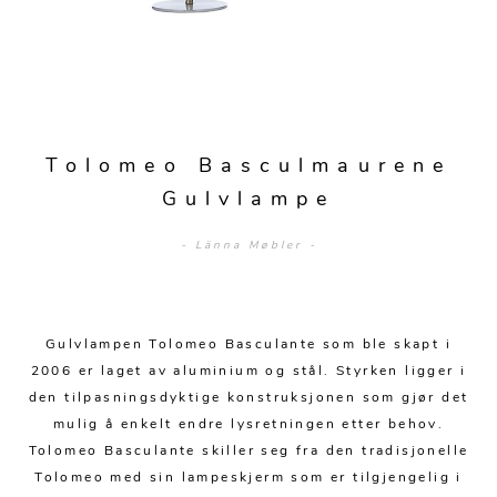
Sengetepper
Diverse
Vitrineskap
Krakker og benker
Hagestoler
Sengetøy
Lamper
Moduler
Stolputer
Grupper
Lampetilbehør
Gulvlamper
Kommoder
Diverse
Krakker og benker
Diverse belysning
Taklamper
Kroker og hengere
Tolomeo Basculmaurene
Solstoler
Stearin og telys
Bordlamper
Gulvlampe
Småhyller
Griller
Tekstil
Vegglamper
Skohyller
- Länna Møbler -
Parasoller
Posters og kort
Andre lamper
Håndklær
Diverse
Puter og tilbehør
Dekorasjon
Duker
Gulvlampen Tolomeo Basculante som ble skapt i
Utebelysning
Klokker og veggur
Pynteputer og trekk
2006 er laget av aluminium og stål. Styrken ligger i
den tilpasningsdyktige konstruksjonen som gjør det
Speil
Tepper
mulig å enkelt endre lysretningen etter behov.
Tolomeo Basculante skiller seg fra den tradisjonelle
Vaser og potter
Pledd
Tolomeo med sin lampeskjerm som er tilgjengelig i