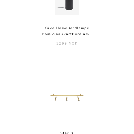
Kave HomeBordlampe
DomicinaSvartBordlam…
1299 NOK
Star 3