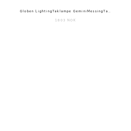
Globen LightingTaklampe GeminiMessingTa…
1803 NOK