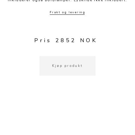
inkluderer også bordlamper. Lyskilde ikke inkludert.
Kjøkkentilbehør
Gardiner
Potter
Gardintilbehør
Vaser
Frakt og levering
Diverse tekstil
Krukker
Pris 2852 NOK
Kjøp produkt