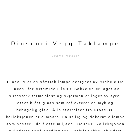
Sengetepper
Diverse
Vitrineskap
Krakker og benker
Hagestoler
Sengetøy
Lamper
Moduler
Stolputer
Grupper
Lampetilbehør
Gulvlamper
Kommoder
Diverse
Krakker og benker
Diverse belysning
Taklamper
Kroker og hengere
Dioscuri Vegg Taklampe
Solstoler
Stearin og telys
Bordlamper
Småhyller
- Länna Møbler -
Griller
Tekstil
Vegglamper
Skohyller
Parasoller
Posters og kort
Andre lamper
Håndklær
Diverse
Puter og tilbehør
Dioscuri er en sfærisk lampe designet av Michele De
Dekorasjon
Duker
Lucchi for Artemide i 1999. Sokkelen er laget av
Utebelysning
slitesterk termoplast og skjermen er laget av syre-
Klokker og veggur
Pynteputer og trekk
etset blåst glass som reflekterer en myk og
Speil
Tepper
behagelig glød. Alle størrelser fra Dioscuri-
kolleksjonen er dimbare. En stilig og dekorativ lampe
Vaser og potter
Pledd
som passer i de fleste miljøer. Dioscuri-kolleksjonen