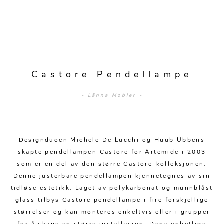
Sengetepper
Diverse
Vitrineskap
Krakker og benker
Hagestoler
Sengetøy
Lamper
Moduler
Stolputer
Grupper
Lampetilbehør
Gulvlamper
Kommoder
Diverse
Krakker og benker
Diverse belysning
Taklamper
Kroker og hengere
Castore Pendellampe
Solstoler
Stearin og telys
Bordlamper
Småhyller
- Länna Møbler -
Griller
Tekstil
Vegglamper
Skohyller
Parasoller
Posters og kort
Andre lamper
Håndklær
Diverse
Puter og tilbehør
Designduoen Michele De Lucchi og Huub Ubbens
Dekorasjon
Duker
skapte pendellampen Castore for Artemide i 2003
Utebelysning
som er en del av den større Castore-kolleksjonen.
Klokker og veggur
Pynteputer og trekk
Denne justerbare pendellampen kjennetegnes av sin
Speil
Tepper
tidløse estetikk. Laget av polykarbonat og munnblåst
glass tilbys Castore pendellampe i fire forskjellige
Vaser og potter
Pledd
størrelser og kan monteres enkeltvis eller i grupper