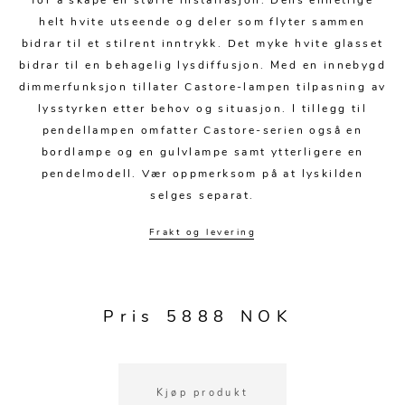
for å skape en større installasjon. Dens enhetlige
Kjøkkentilbehør
Gardiner
Potter
helt hvite utseende og deler som flyter sammen
Gardintilbehør
Vaser
bidrar til et stilrent inntrykk. Det myke hvite glasset
bidrar til en behagelig lysdiffusjon. Med en innebygd
Diverse tekstil
Krukker
dimmerfunksjon tillater Castore-lampen tilpasning av
lysstyrken etter behov og situasjon. I tillegg til
pendellampen omfatter Castore-serien også en
bordlampe og en gulvlampe samt ytterligere en
pendelmodell. Vær oppmerksom på at lyskilden
selges separat.
Frakt og levering
Pris 5888 NOK
Kjøp produkt