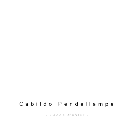
Cabildo Pendellampe
- Länna Møbler -