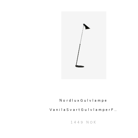
NordluxGulvlampe
VanilaSvartGulvlamperF…
1449 NOK