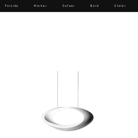
Forside
Merker
Sofaer
Bord
Stoler