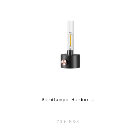
Bordlampe Harbor L
799 NOK