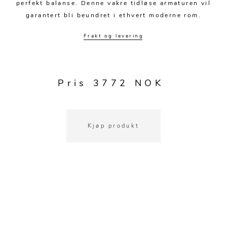
Kjøkkentilbehør
Gardiner
Potter
perfekt balanse. Denne vakre tidløse armaturen vil
garantert bli beundret i ethvert moderne rom.
Gardintilbehør
Vaser
Frakt og levering
Diverse tekstil
Krukker
Pris 3772 NOK
Kjøp produkt