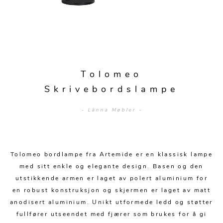
Sengetepper
Diverse
Vitrineskap
Krakker og benker
Hagestoler
Sengetøy
Lamper
Moduler
Stolputer
Grupper
Lampetilbehør
Gulvlamper
Kommoder
Diverse
Krakker og benker
Diverse belysning
Taklamper
Kroker og hengere
Tolomeo
Solstoler
Stearin og telys
Bordlamper
Skrivebordslampe
Småhyller
Griller
Tekstil
Vegglamper
Skohyller
- Länna Møbler -
Parasoller
Posters og kort
Andre lamper
Håndklær
Diverse
Puter og tilbehør
Dekorasjon
Duker
Tolomeo bordlampe fra Artemide er en klassisk lampe
Utebelysning
Klokker og veggur
Pynteputer og trekk
med sitt enkle og elegante design. Basen og den
utstikkende armen er laget av polert aluminium for
Speil
Tepper
en robust konstruksjon og skjermen er laget av matt
anodisert aluminium. Unikt utformede ledd og støtter
Vaser og potter
Pledd
fullfører utseendet med fjærer som brukes for å gi