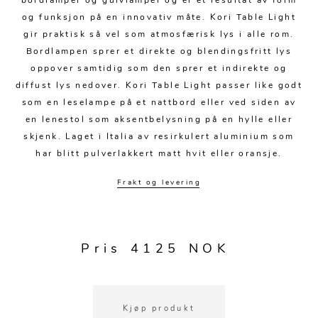
bordlamper og gulvlamper og er et resultat av form
Kjøkkentilbehør
Gardiner
Potter
og funksjon på en innovativ måte. Kori Table Light
Gardintilbehør
Vaser
gir praktisk så vel som atmosfærisk lys i alle rom.
Bordlampen sprer et direkte og blendingsfritt lys
Diverse tekstil
Krukker
oppover samtidig som den sprer et indirekte og
diffust lys nedover. Kori Table Light passer like godt
som en leselampe på et nattbord eller ved siden av
en lenestol som aksentbelysning på en hylle eller
skjenk. Laget i Italia av resirkulert aluminium som
har blitt pulverlakkert matt hvit eller oransje.
Frakt og levering
Pris 4125 NOK
Kjøp produkt