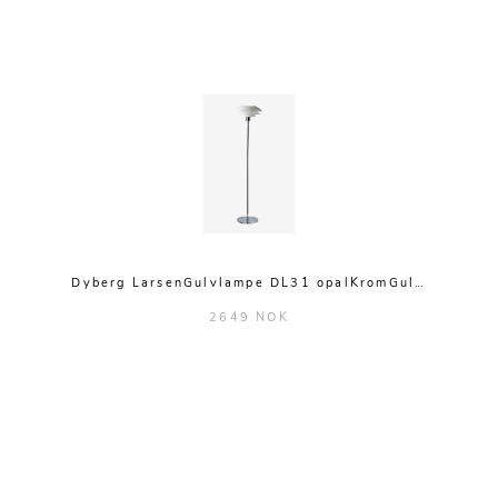
Dyberg LarsenGulvlampe DL31 opalKromGul…
2649 NOK