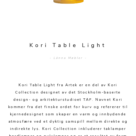
Sengetepper
Diverse
Vitrineskap
Krakker og benker
Hagestoler
Sengetøy
Lamper
Moduler
Stolputer
Grupper
Lampetilbehør
Gulvlamper
Kommoder
Diverse
Krakker og benker
Diverse belysning
Taklamper
Kroker og hengere
Kori Table Light
Solstoler
Stearin og telys
Bordlamper
Småhyller
- Länna Møbler -
Griller
Tekstil
Vegglamper
Skohyller
Parasoller
Posters og kort
Andre lamper
Håndklær
Diverse
Puter og tilbehør
Kori Table Light fra Artek er en del av Kori
Dekorasjon
Duker
Collection designet av det Stockholm-baserte
Utebelysning
design- og arkitekturstudioet TAF. Navnet Kori
Klokker og veggur
Pynteputer og trekk
kommer fra det finske ordet for kurv og refererer til
Speil
Tepper
kjernedesignet som skaper en varm og innbydende
atmosfære ved et dyktig samspill mellom direkte og
Vaser og potter
Pledd
indirekte lys. Kori Collection inkluderer taklamper