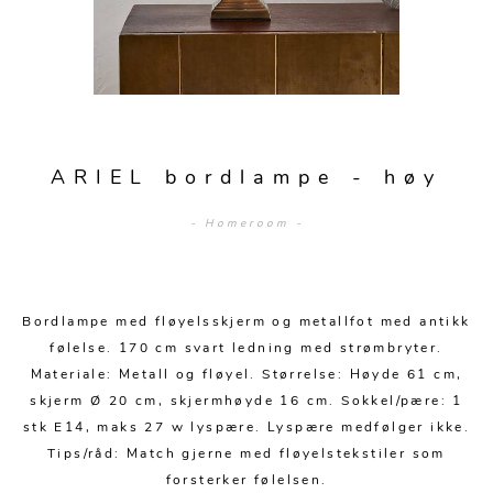
Sengetepper
Diverse
Vitrineskap
Krakker og benker
Hagestoler
Sengetøy
Lamper
Moduler
Stolputer
Grupper
Lampetilbehør
Gulvlamper
Kommoder
Diverse
Krakker og benker
Diverse belysning
Taklamper
Kroker og hengere
Solstoler
ARIEL bordlampe - høy
Stearin og telys
Bordlamper
Småhyller
Griller
- Homeroom -
Tekstil
Vegglamper
Skohyller
Parasoller
Posters og kort
Andre lamper
Håndklær
Diverse
Puter og tilbehør
Dekorasjon
Duker
Bordlampe med fløyelsskjerm og metallfot med antikk
Utebelysning
følelse. 170 cm svart ledning med strømbryter.
Klokker og veggur
Pynteputer og trekk
Materiale: Metall og fløyel. Størrelse: Høyde 61 cm,
skjerm Ø 20 cm, skjermhøyde 16 cm. Sokkel/pære: 1
Speil
Tepper
stk E14, maks 27 w lyspære. Lyspære medfølger ikke.
Vaser og potter
Pledd
Tips/råd: Match gjerne med fløyelstekstiler som
forsterker følelsen.