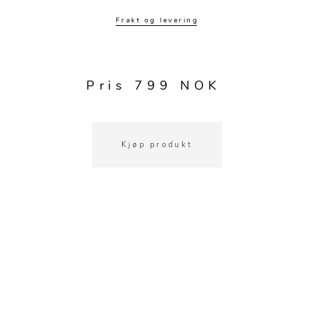
Kjøkkentilbehør
Gardiner
Potter
Frakt og levering
Gardintilbehør
Vaser
Diverse tekstil
Krukker
Pris 799 NOK
Kjøp produkt