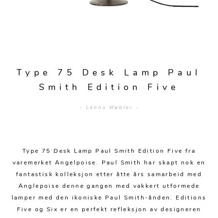
Sengetepper
Diverse
Vitrineskap
Krakker og benker
Hagestoler
Sengetøy
Lamper
Moduler
Stolputer
Grupper
Lampetilbehør
Gulvlamper
Kommoder
Diverse
Krakker og benker
Diverse belysning
Taklamper
Kroker og hengere
Type 75 Desk Lamp Paul
Solstoler
Stearin og telys
Bordlamper
Smith Edition Five
Småhyller
Griller
Tekstil
Vegglamper
Skohyller
- Länna Møbler -
Parasoller
Posters og kort
Andre lamper
Håndklær
Diverse
Puter og tilbehør
Dekorasjon
Duker
Type 75 Desk Lamp Paul Smith Edition Five fra
Utebelysning
Klokker og veggur
Pynteputer og trekk
varemerket Angelpoise. Paul Smith har skapt nok en
fantastisk kolleksjon etter åtte års samarbeid med
Speil
Tepper
Anglepoise denne gangen med vakkert utformede
lamper med den ikoniske Paul Smith-ånden. Editions
Vaser og potter
Pledd
Five og Six er en perfekt refleksjon av designeren