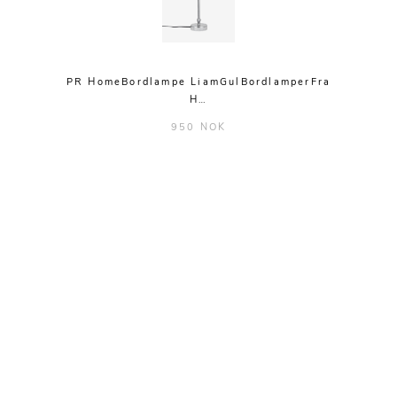
PR HomeBordlampe LiamGulBordlamperFra
H…
950 NOK