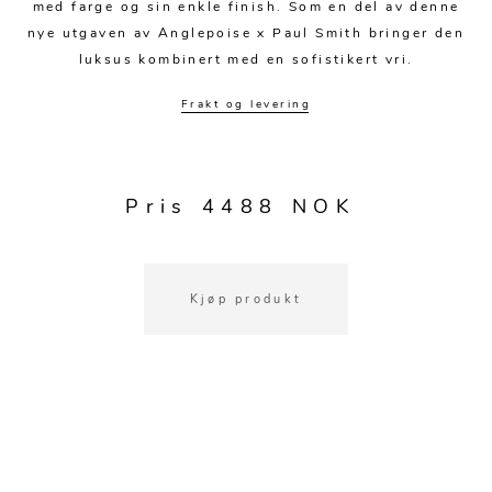
Kjøkkentilbehør
Gardiner
Potter
med farge og sin enkle finish. Som en del av denne
nye utgaven av Anglepoise x Paul Smith bringer den
Gardintilbehør
Vaser
luksus kombinert med en sofistikert vri.
Diverse tekstil
Krukker
Frakt og levering
Pris 4488 NOK
Kjøp produkt