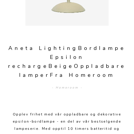
Sengetepper
Diverse
Vitrineskap
Krakker og benker
Hagestoler
Sengetøy
Lamper
Moduler
Stolputer
Grupper
Lampetilbehør
Gulvlamper
Kommoder
Diverse
Krakker og benker
Diverse belysning
Taklamper
Kroker og hengere
Solstoler
Aneta LightingBordlampe
Stearin og telys
Bordlamper
Småhyller
Epsilon
Griller
Tekstil
Vegglamper
rechargeBeigeOppladbare
Skohyller
Parasoller
lamperFra Homeroom
Posters og kort
Andre lamper
Håndklær
Diverse
Puter og tilbehør
Dekorasjon
Duker
- Homeroom -
Utebelysning
Klokker og veggur
Pynteputer og trekk
Speil
Tepper
Opplev frihet med vår oppladbare og dekorative
epsilon-bordlampe - en del av vår bestselgende
Vaser og potter
Pledd
lampeserie. Med opptil 10 timers batteritid og