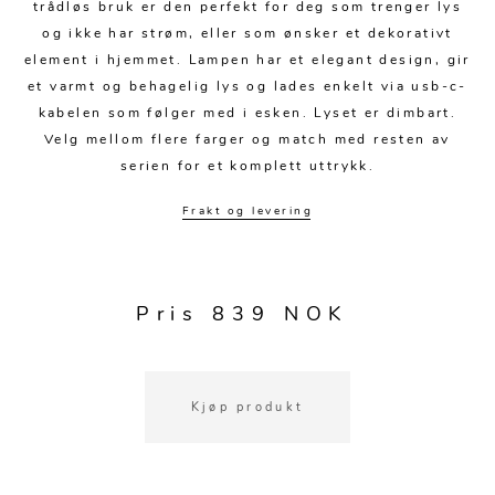
Kjøkkentilbehør
Gardiner
Potter
trådløs bruk er den perfekt for deg som trenger lys
og ikke har strøm, eller som ønsker et dekorativt
Gardintilbehør
Vaser
element i hjemmet. Lampen har et elegant design, gir
et varmt og behagelig lys og lades enkelt via usb-c-
Diverse tekstil
Krukker
kabelen som følger med i esken. Lyset er dimbart.
Velg mellom flere farger og match med resten av
serien for et komplett uttrykk.
Frakt og levering
Pris 839 NOK
Kjøp produkt