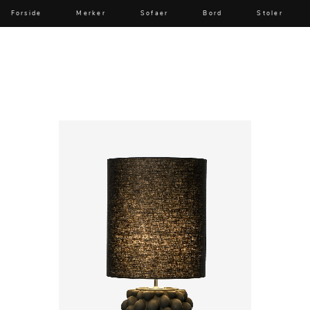
Forside
Merker
Sofaer
Bord
Stoler