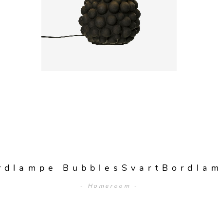
ordlampe BubblesSvartBordla
- Homeroom -