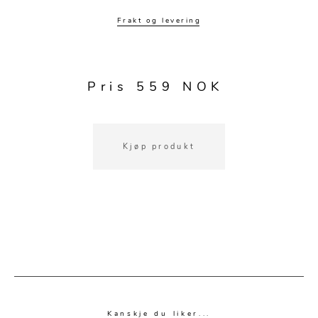
Kjøkkentilbehør
Gardiner
Potter
Frakt og levering
Gardintilbehør
Vaser
Diverse tekstil
Krukker
Pris 559 NOK
Kjøp produkt
Kanskje du liker...