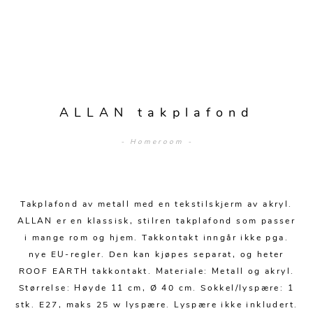
Sengetepper
Diverse
Vitrineskap
Krakker og benker
Hagestoler
Sengetøy
Lamper
Moduler
Stolputer
Grupper
Lampetilbehør
Gulvlamper
Kommoder
Diverse
Krakker og benker
Diverse belysning
Taklamper
Kroker og hengere
Solstoler
ALLAN takplafond
Stearin og telys
Bordlamper
Småhyller
Griller
- Homeroom -
Tekstil
Vegglamper
Skohyller
Parasoller
Posters og kort
Andre lamper
Håndklær
Diverse
Puter og tilbehør
Dekorasjon
Duker
Takplafond av metall med en tekstilskjerm av akryl.
Utebelysning
ALLAN er en klassisk, stilren takplafond som passer
Klokker og veggur
Pynteputer og trekk
i mange rom og hjem. Takkontakt inngår ikke pga.
nye EU-regler. Den kan kjøpes separat, og heter
Speil
Tepper
ROOF EARTH takkontakt. Materiale: Metall og akryl.
Vaser og potter
Pledd
Størrelse: Høyde 11 cm, Ø 40 cm. Sokkel/lyspære: 1
stk. E27, maks 25 w lyspære. Lyspære ikke inkludert.