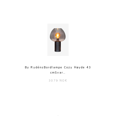
By RydénsBordlampe Cozy Høyde 43
cmSvar…
3079 NOK