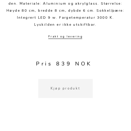
Kjøkkentilbehør
Gardiner
Potter
den. Materiale: Aluminium og akrylglass. Størrelse:
Høyde 80 cm, bredde 8 cm, dybde 6 cm. Sokkel/pære:
Gardintilbehør
Vaser
Integrert LED 9 w. Fargetemperatur 3000 K.
Diverse tekstil
Krukker
Lyskilden er ikke utskiftbar.
Frakt og levering
Pris 839 NOK
Kjøp produkt