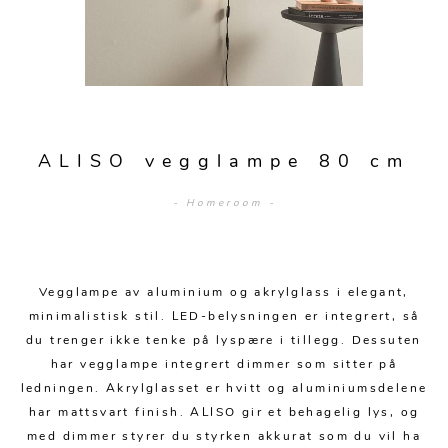
Sengetepper
Diverse
Vitrineskap
Krakker og benker
Hagestoler
Sengetøy
Lamper
Moduler
Stolputer
Grupper
Lampetilbehør
Gulvlamper
Kommoder
Diverse
Krakker og benker
Diverse belysning
Taklamper
Kroker og hengere
Solstoler
ALISO vegglampe 80 cm
Stearin og telys
Bordlamper
Småhyller
Griller
- Homeroom -
Tekstil
Vegglamper
Skohyller
Parasoller
Posters og kort
Andre lamper
Håndklær
Diverse
Puter og tilbehør
Dekorasjon
Duker
Vegglampe av aluminium og akrylglass i elegant,
Utebelysning
minimalistisk stil. LED-belysningen er integrert, så
Klokker og veggur
Pynteputer og trekk
du trenger ikke tenke på lyspære i tillegg. Dessuten
har vegglampe integrert dimmer som sitter på
Speil
Tepper
ledningen. Akrylglasset er hvitt og aluminiumsdelene
Vaser og potter
Pledd
har mattsvart finish. ALISO gir et behagelig lys, og
med dimmer styrer du styrken akkurat som du vil ha