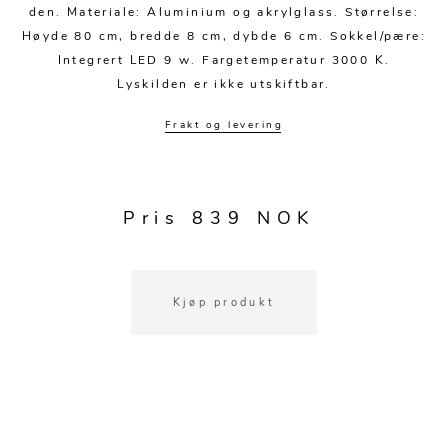
Kjøkkentilbehør
Gardiner
Potter
den. Materiale: Aluminium og akrylglass. Størrelse:
Høyde 80 cm, bredde 8 cm, dybde 6 cm. Sokkel/pære:
Gardintilbehør
Vaser
Integrert LED 9 w. Fargetemperatur 3000 K.
Diverse tekstil
Krukker
Lyskilden er ikke utskiftbar.
Frakt og levering
Pris 839 NOK
Kjøp produkt