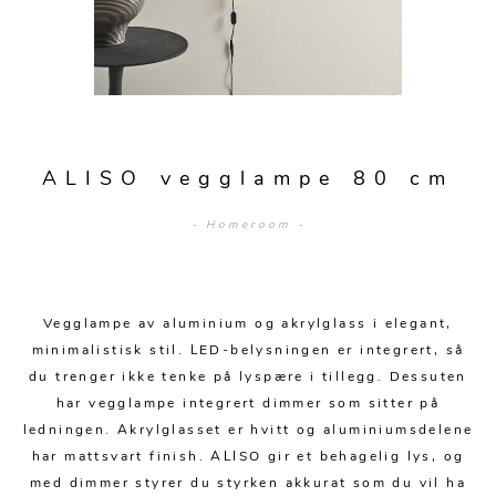
Sengetepper
Diverse
Vitrineskap
Krakker og benker
Hagestoler
Sengetøy
Lamper
Moduler
Stolputer
Grupper
Lampetilbehør
Gulvlamper
Kommoder
Diverse
Krakker og benker
Diverse belysning
Taklamper
Kroker og hengere
Solstoler
ALISO vegglampe 80 cm
Stearin og telys
Bordlamper
Småhyller
Griller
- Homeroom -
Tekstil
Vegglamper
Skohyller
Parasoller
Posters og kort
Andre lamper
Håndklær
Diverse
Puter og tilbehør
Dekorasjon
Duker
Vegglampe av aluminium og akrylglass i elegant,
Utebelysning
minimalistisk stil. LED-belysningen er integrert, så
Klokker og veggur
Pynteputer og trekk
du trenger ikke tenke på lyspære i tillegg. Dessuten
har vegglampe integrert dimmer som sitter på
Speil
Tepper
ledningen. Akrylglasset er hvitt og aluminiumsdelene
Vaser og potter
Pledd
har mattsvart finish. ALISO gir et behagelig lys, og
med dimmer styrer du styrken akkurat som du vil ha