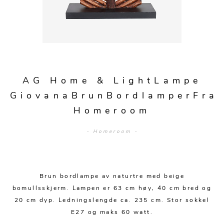
Sengetepper
Diverse
Vitrineskap
Krakker og benker
Hagestoler
Sengetøy
Lamper
Moduler
Stolputer
Grupper
Lampetilbehør
Gulvlamper
Kommoder
Diverse
Krakker og benker
Diverse belysning
Taklamper
Kroker og hengere
Solstoler
AG Home & LightLampe
Stearin og telys
Bordlamper
Småhyller
GiovanaBrunBordlamperFra
Griller
Tekstil
Vegglamper
Homeroom
Skohyller
Parasoller
Posters og kort
Andre lamper
Håndklær
Diverse
- Homeroom -
Puter og tilbehør
Dekorasjon
Duker
Utebelysning
Klokker og veggur
Pynteputer og trekk
Brun bordlampe av naturtre med beige
Speil
Tepper
bomullsskjerm. Lampen er 63 cm høy, 40 cm bred og
20 cm dyp. Ledningslengde ca. 235 cm. Stor sokkel
Vaser og potter
Pledd
E27 og maks 60 watt.