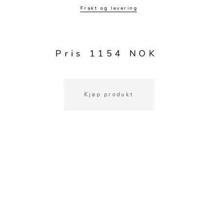
Kjøkkentilbehør
Gardiner
Potter
Frakt og levering
Gardintilbehør
Vaser
Diverse tekstil
Krukker
Pris 1154 NOK
Kjøp produkt