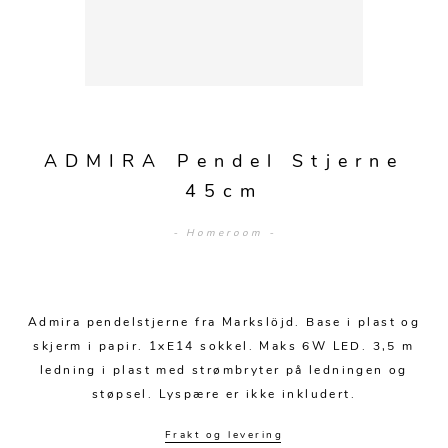
Sofagrupper
Sengegavler
Skrivebord
Skjenker og skap
Hage
Barstoler
Diverse
Dyner og puter
Nattbord
Mediemøbler
Puffer
Hagebord
Tilbehør
Sengetepper
Diverse
Vitrineskap
Krakker og benker
Hagestoler
Sengetøy
Lamper
Moduler
Stolputer
ADMIRA Pendel Stjerne
Grupper
Lampetilbehør
Gulvlamper
Kommoder
45cm
Diverse
Krakker og benker
Diverse belysning
Taklamper
Kroker og hengere
- Homeroom -
Solstoler
Stearin og telys
Bordlamper
Småhyller
Griller
Tekstil
Vegglamper
Skohyller
Parasoller
Admira pendelstjerne fra Markslöjd. Base i plast og
Posters og kort
Andre lamper
Håndklær
Diverse
skjerm i papir. 1xE14 sokkel. Maks 6W LED. 3,5 m
Puter og tilbehør
ledning i plast med strømbryter på ledningen og
Dekorasjon
Duker
støpsel. Lyspære er ikke inkludert.
Utebelysning
Klokker og veggur
Pynteputer og trekk
Frakt og levering