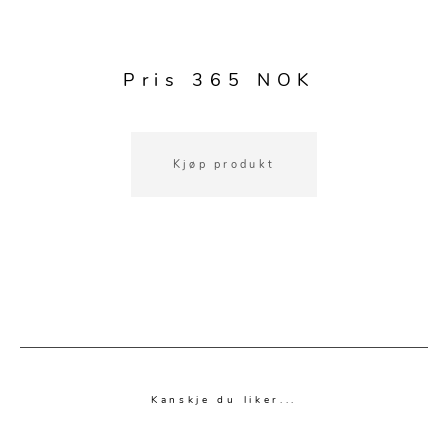
Speil
Tepper
Vaser og potter
Pledd
Pris 365 NOK
Kjøkkentilbehør
Gardiner
Potter
Gardintilbehør
Vaser
Diverse tekstil
Krukker
Kjøp produkt
Kanskje du liker...