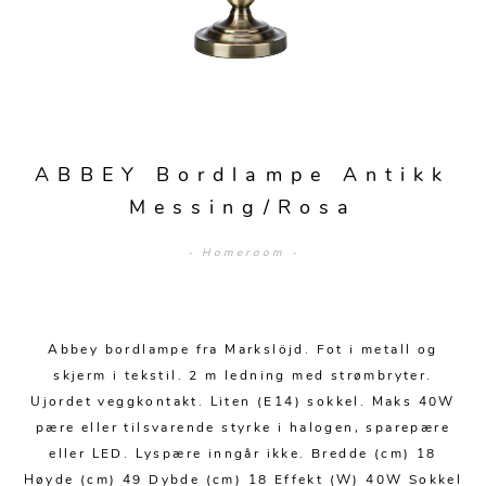
Sengetepper
Diverse
Vitrineskap
Krakker og benker
Hagestoler
Sengetøy
Lamper
Moduler
Stolputer
Grupper
Lampetilbehør
Gulvlamper
Kommoder
Diverse
Krakker og benker
Diverse belysning
Taklamper
Kroker og hengere
Solstoler
ABBEY Bordlampe Antikk
Stearin og telys
Bordlamper
Småhyller
Messing/Rosa
Griller
Tekstil
Vegglamper
Skohyller
Parasoller
- Homeroom -
Posters og kort
Andre lamper
Håndklær
Diverse
Puter og tilbehør
Dekorasjon
Duker
Utebelysning
Abbey bordlampe fra Markslöjd. Fot i metall og
Klokker og veggur
Pynteputer og trekk
skjerm i tekstil. 2 m ledning med strømbryter.
Speil
Tepper
Ujordet veggkontakt. Liten (E14) sokkel. Maks 40W
pære eller tilsvarende styrke i halogen, sparepære
Vaser og potter
Pledd
eller LED. Lyspære inngår ikke. Bredde (cm) 18
Høyde (cm) 49 Dybde (cm) 18 Effekt (W) 40W Sokkel