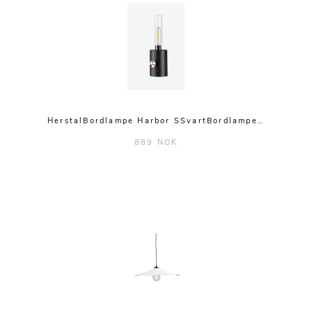
HerstalBordlampe Harbor SSvartBordlampe…
889 NOK