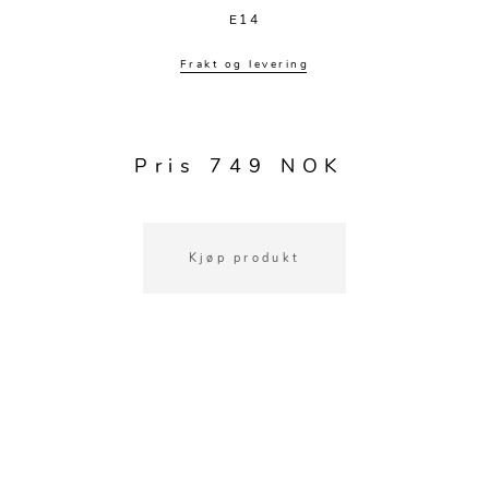
Kjøkkentilbehør
Gardiner
Potter
E14
Gardintilbehør
Vaser
Frakt og levering
Diverse tekstil
Krukker
Pris 749 NOK
Kjøp produkt