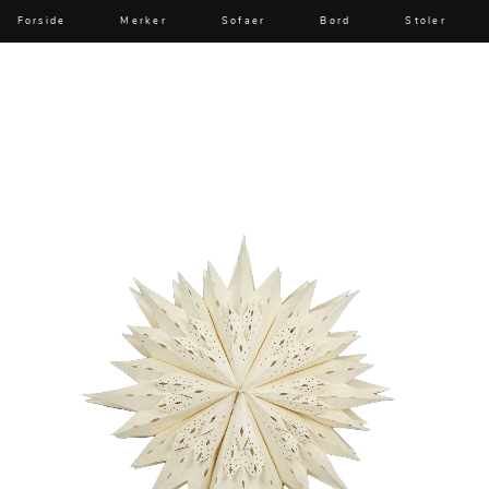
Forside
Merker
Sofaer
Bord
Stoler