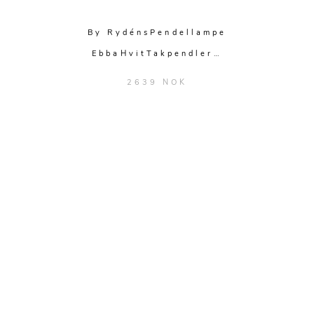
By RydénsPendellampe
EbbaHvitTakpendler…
2639 NOK