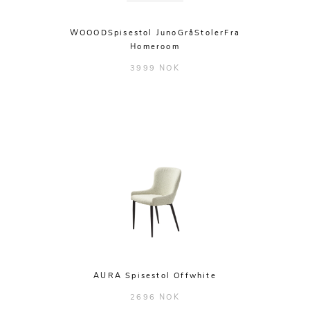
WOOODSpisestol JunoGråStolerFra
Homeroom
3999 NOK
AURA Spisestol Offwhite
2696 NOK