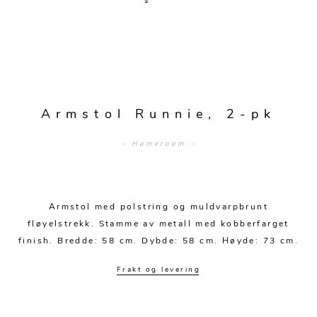
Sengetepper
Diverse
Vitrineskap
Krakker og benker
Hagestoler
Sengetøy
Lamper
Moduler
Stolputer
Grupper
Lampetilbehør
Gulvlamper
Kommoder
Diverse
Krakker og benker
Diverse belysning
Taklamper
Kroker og hengere
Solstoler
Armstol Runnie, 2-pk
Stearin og telys
Bordlamper
Småhyller
Griller
- Homeroom -
Tekstil
Vegglamper
Skohyller
Parasoller
Posters og kort
Andre lamper
Håndklær
Diverse
Puter og tilbehør
Dekorasjon
Duker
Armstol med polstring og muldvarpbrunt
Utebelysning
fløyelstrekk. Stamme av metall med kobberfarget
Klokker og veggur
Pynteputer og trekk
finish. Bredde: 58 cm. Dybde: 58 cm. Høyde: 73 cm.
Speil
Tepper
Frakt og levering
Vaser og potter
Pledd