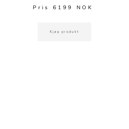
Kjøkkentilbehør
Gardiner
Potter
Pris 6199 NOK
Gardintilbehør
Vaser
Diverse tekstil
Krukker
Kjøp produkt