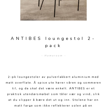
Sengetepper
Diverse
Vitrineskap
Krakker og benker
Hagestoler
Sengetøy
Lamper
Moduler
Stolputer
Grupper
Lampetilbehør
Gulvlamper
Kommoder
Diverse
Krakker og benker
Diverse belysning
Taklamper
Kroker og hengere
Solstoler
ANTIBES loungestol 2-
Stearin og telys
Bordlamper
Småhyller
pack
Griller
Tekstil
Vegglamper
Skohyller
Parasoller
- Homeroom -
Posters og kort
Andre lamper
Håndklær
Diverse
Puter og tilbehør
Dekorasjon
Duker
Utebelysning
2-pk loungestoler av pulverlakkert aluminium med
Klokker og veggur
Pynteputer og trekk
matt overflate. Å spise ute hører våren og sommeren
Speil
Tepper
til, og da skal det være enkelt. ANTIBES er et
praktisk utendørsmøbel som tåler vær og vind, slik
Vaser og potter
Pledd
at du slipper å bære det ut og inn. Stolene har en
matt farge som ikke reflekterer solen på en