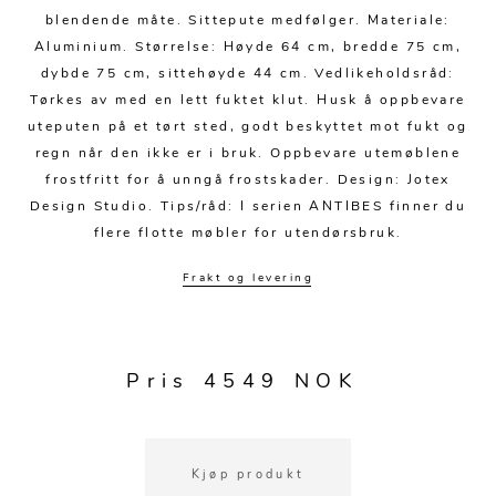
Kjøkkentilbehør
Gardiner
Potter
blendende måte. Sittepute medfølger. Materiale:
Gardintilbehør
Vaser
Aluminium. Størrelse: Høyde 64 cm, bredde 75 cm,
dybde 75 cm, sittehøyde 44 cm. Vedlikeholdsråd:
Diverse tekstil
Krukker
Tørkes av med en lett fuktet klut. Husk å oppbevare
uteputen på et tørt sted, godt beskyttet mot fukt og
regn når den ikke er i bruk. Oppbevare utemøblene
frostfritt for å unngå frostskader. Design: Jotex
Design Studio. Tips/råd: I serien ANTIBES finner du
flere flotte møbler for utendørsbruk.
Frakt og levering
Pris 4549 NOK
Kjøp produkt