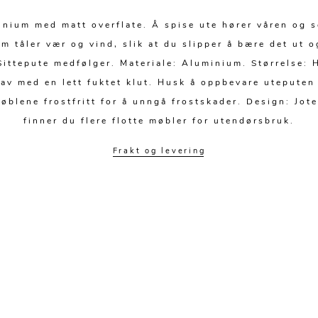
inium med matt overflate. Å spise ute hører våren og s
 tåler vær og vind, slik at du slipper å bære det ut o
 Sittepute medfølger. Materiale: Aluminium. Størrelse:
av med en lett fuktet klut. Husk å oppbevare uteputen 
øblene frostfritt for å unngå frostskader. Design: Jot
finner du flere flotte møbler for utendørsbruk.
Frakt og levering