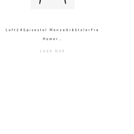
Loft24Spisestol MonzaGråStolerFra
Homer…
1699 NOK