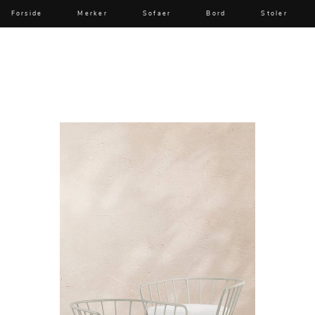
Forside
Merker
Sofaer
Bord
Stoler