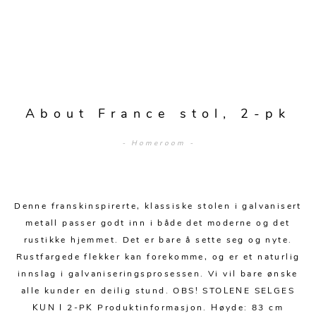
Sengetepper
Diverse
Vitrineskap
Krakker og benker
Hagestoler
Sengetøy
Lamper
Moduler
Stolputer
Grupper
Lampetilbehør
Gulvlamper
Kommoder
Diverse
Krakker og benker
Diverse belysning
Taklamper
Kroker og hengere
Solstoler
About France stol, 2-pk
Stearin og telys
Bordlamper
Småhyller
Griller
- Homeroom -
Tekstil
Vegglamper
Skohyller
Parasoller
Posters og kort
Andre lamper
Håndklær
Diverse
Puter og tilbehør
Dekorasjon
Duker
Denne franskinspirerte, klassiske stolen i galvanisert
Utebelysning
metall passer godt inn i både det moderne og det
Klokker og veggur
Pynteputer og trekk
rustikke hjemmet. Det er bare å sette seg og nyte.
Rustfargede flekker kan forekomme, og er et naturlig
Speil
Tepper
innslag i galvaniseringsprosessen. Vi vil bare ønske
Vaser og potter
Pledd
alle kunder en deilig stund. OBS! STOLENE SELGES
KUN I 2-PK Produktinformasjon. Høyde: 83 cm