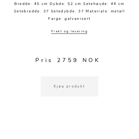
Kjøkkentilbehør
Gardiner
Potter
Bredde: 45 cm Dybde: 52 cm Setehøyde: 44 cm
Setebredde: 37 Setedybde: 37 Materiale: metall
Gardintilbehør
Vaser
Farge: galvanisert
Diverse tekstil
Krukker
Frakt og levering
Pris 2759 NOK
Kjøp produkt