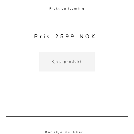
Kjøkkentilbehør
Gardiner
Potter
Frakt og levering
Gardintilbehør
Vaser
Diverse tekstil
Krukker
Pris 2599 NOK
Kjøp produkt
Kanskje du liker...