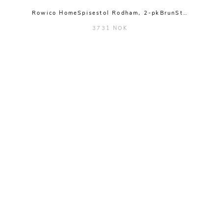
Rowico HomeSpisestol Rodham, 2-pkBrunSt…
3731 NOK