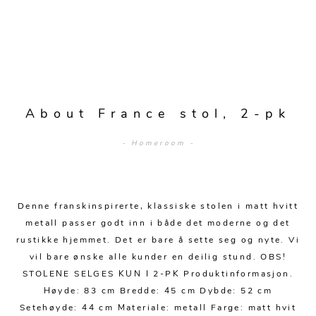
Sengetepper
Diverse
Vitrineskap
Krakker og benker
Hagestoler
Sengetøy
Lamper
Moduler
Stolputer
Grupper
Lampetilbehør
Gulvlamper
Kommoder
Diverse
Krakker og benker
Diverse belysning
Taklamper
Kroker og hengere
Solstoler
About France stol, 2-pk
Stearin og telys
Bordlamper
Småhyller
Griller
- Homeroom -
Tekstil
Vegglamper
Skohyller
Parasoller
Posters og kort
Andre lamper
Håndklær
Diverse
Puter og tilbehør
Dekorasjon
Duker
Denne franskinspirerte, klassiske stolen i matt hvitt
Utebelysning
metall passer godt inn i både det moderne og det
Klokker og veggur
Pynteputer og trekk
rustikke hjemmet. Det er bare å sette seg og nyte. Vi
vil bare ønske alle kunder en deilig stund. OBS!
Speil
Tepper
STOLENE SELGES KUN I 2-PK Produktinformasjon.
Vaser og potter
Pledd
Høyde: 83 cm Bredde: 45 cm Dybde: 52 cm
Setehøyde: 44 cm Materiale: metall Farge: matt hvit