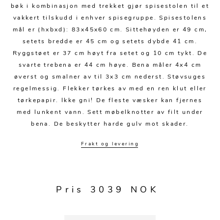
Kjøkkentilbehør
Gardiner
Potter
bøk i kombinasjon med trekket gjør spisestolen til et
vakkert tilskudd i enhver spisegruppe. Spisestolens
Gardintilbehør
Vaser
mål er (hxbxd): 83x45x60 cm. Sittehøyden er 49 cm,
Diverse tekstil
Krukker
setets bredde er 45 cm og setets dybde 41 cm.
Ryggstøet er 37 cm høyt fra setet og 10 cm tykt. De
svarte trebena er 44 cm høye. Bena måler 4x4 cm
øverst og smalner av til 3x3 cm nederst. Støvsuges
regelmessig. Flekker tørkes av med en ren klut eller
tørkepapir. Ikke gni! De fleste væsker kan fjernes
med lunkent vann. Sett møbelknotter av filt under
bena. De beskytter harde gulv mot skader.
Frakt og levering
Pris 3039 NOK