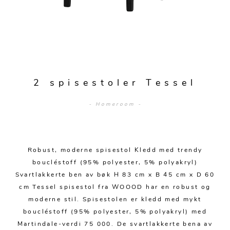
Sengetepper
Diverse
Vitrineskap
Krakker og benker
Hagestoler
Sengetøy
Lamper
Moduler
Stolputer
Grupper
Lampetilbehør
Gulvlamper
Kommoder
Diverse
Krakker og benker
Diverse belysning
Taklamper
Kroker og hengere
Solstoler
2 spisestoler Tessel
Stearin og telys
Bordlamper
Småhyller
Griller
- Homeroom -
Tekstil
Vegglamper
Skohyller
Parasoller
Posters og kort
Andre lamper
Håndklær
Diverse
Puter og tilbehør
Dekorasjon
Duker
Robust, moderne spisestol Kledd med trendy
Utebelysning
boucléstoff (95% polyester, 5% polyakryl)
Klokker og veggur
Pynteputer og trekk
Svartlakkerte ben av bøk H 83 cm x B 45 cm x D 60
cm Tessel spisestol fra WOOOD har en robust og
Speil
Tepper
moderne stil. Spisestolen er kledd med mykt
Vaser og potter
Pledd
boucléstoff (95% polyester, 5% polyakryl) med
Martindale-verdi 75 000. De svartlakkerte bena av