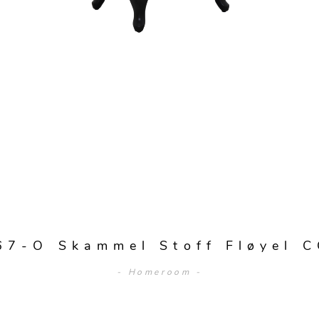
67-O Skammel Stoff Fløyel C
- Homeroom -