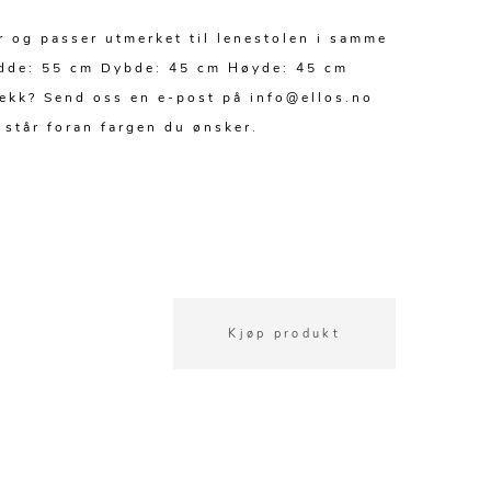
r og passer utmerket til lenestolen i samme
redde: 55 cm Dybde: 45 cm Høyde: 45 cm
trekk? Send oss en e-post på info@ellos.no
 står foran fargen du ønsker.
Kjøp produkt