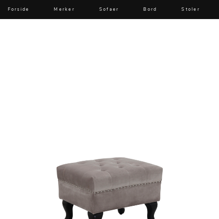
Forside
Merker
Sofaer
Bord
Stoler