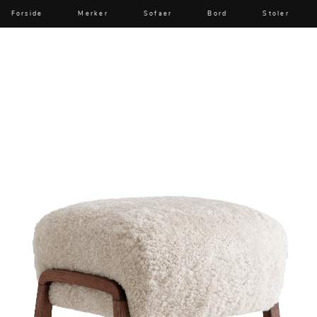
Forside
Merker
Sofaer
Bord
Stoler