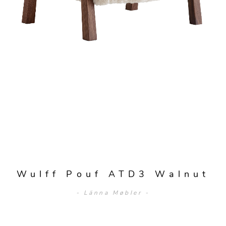
Wulff Pouf ATD3 Walnut
- Länna Møbler -