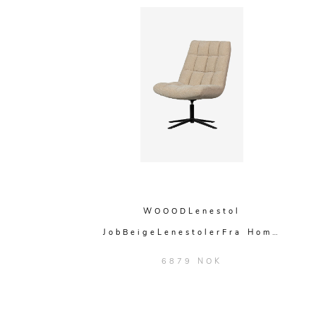
WOOODLenestol
JobBeigeLenestolerFra Hom…
6879 NOK