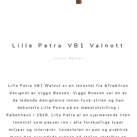
Sengetepper
Diverse
Vitrineskap
Krakker og benker
Hagestoler
Sengetøy
Lamper
Moduler
Stolputer
Grupper
Lampetilbehør
Gulvlamper
Kommoder
Diverse
Krakker og benker
Diverse belysning
Taklamper
Kroker og hengere
Lille Petra VB1 Valnott
Solstoler
Stearin og telys
Bordlamper
Småhyller
- Länna Møbler -
Griller
Tekstil
Vegglamper
Skohyller
Parasoller
Posters og kort
Andre lamper
Håndklær
Diverse
Puter og tilbehør
Lille Petra VB1 Walnut er en lenestol fra &Tradition
Dekorasjon
Duker
designet av Viggo Boesen. Viggo Boesen var en av
Utebelysning
de ledende designerne innen funk-stilen og han
Klokker og veggur
Pynteputer og trekk
debuterte Lille Petra på en møbelutstilling i
Speil
Tepper
København i 1938. Lille Petra er en sjarmerende liten
lenestol som passer inn i alle forskjellige typer
Vaser og potter
Pledd
miljøer og interiører. Lenestolen er pen og praktisk