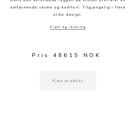
mens den avrundede ryggen på stolen utstråler en
Kjøkkentilbehør
Gardiner
Potter
omfavnende varme og komfort. Tilgjengelig i flere
Gardintilbehør
Vaser
ulike design.
Diverse tekstil
Krukker
Frakt og levering
Pris 48615 NOK
Kjøp produkt