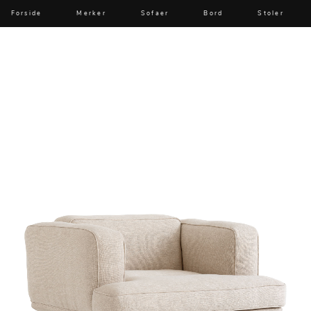
Forside
Merker
Sofaer
Bord
Stoler