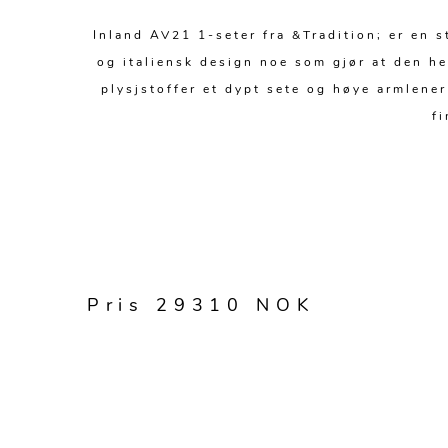
Inland AV21 1-seter fra &Tradition; er en 
og italiensk design noe som gjør at den he
plysjstoffer et dypt sete og høye armlene
fi
Pris 29310 NOK