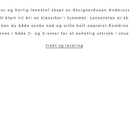
stor og herlig lenestol skapt av designerduoen Anderss
lt klart vil bli en klassiker i hjemmet. Lenestolen er
r kan du både synke ned og sitte helt oppreist.Kombin
nnes i både 2- og 3-seter for et enhetlig uttrykk i stue
Frakt og levering