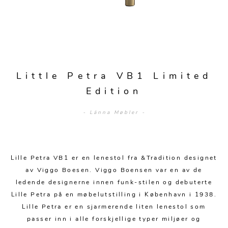
Sengetepper
Diverse
Vitrineskap
Krakker og benker
Hagestoler
Sengetøy
Lamper
Moduler
Stolputer
Grupper
Lampetilbehør
Gulvlamper
Kommoder
Diverse
Krakker og benker
Diverse belysning
Taklamper
Kroker og hengere
Little Petra VB1 Limited
Solstoler
Stearin og telys
Bordlamper
Edition
Småhyller
Griller
Tekstil
Vegglamper
Skohyller
- Länna Møbler -
Parasoller
Posters og kort
Andre lamper
Håndklær
Diverse
Puter og tilbehør
Dekorasjon
Duker
Lille Petra VB1 er en lenestol fra &Tradition designet
Utebelysning
Klokker og veggur
Pynteputer og trekk
av Viggo Boesen. Viggo Boensen var en av de
ledende designerne innen funk-stilen og debuterte
Speil
Tepper
Lille Petra på en møbelutstilling i København i 1938.
Lille Petra er en sjarmerende liten lenestol som
Vaser og potter
Pledd
passer inn i alle forskjellige typer miljøer og