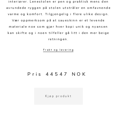
Kjøkkentilbehør
Gardiner
Potter
interiører. Lenestolen er pen og praktisk mens den
avrundede ryggen på stolen utstråler en omfavnende
Gardintilbehør
Vaser
varme og komfort. Tilgjengelig i flere ulike design.
Vær oppmerksom på at saueskinn er et levende
Diverse tekstil
Krukker
materiale noe som gjør hver kopi unik og nyansen
kan skifte og i noen tilfeller gå litt i den mer beige
retningen.
Frakt og levering
Pris 44547 NOK
Kjøp produkt