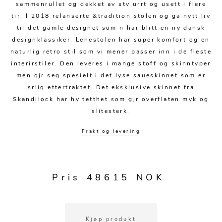
Sengetepper
sammenrullet og dekket av stv urrt og usett i flere
Diverse
Vitrineskap
Krakker og benker
tir. I 2018 relanserte &tradition stolen og ga nytt liv
Hagestoler
Sengetøy
Lamper
til det gamle designet som n har blitt en ny dansk
Moduler
Stolputer
Grupper
designklassiker. Lenestolen har super komfort og en
Lampetilbehør
Gulvlamper
Kommoder
naturlig retro stil som vi mener passer inn i de fleste
Diverse
Krakker og benker
interirstiler. Den leveres i mange stoff og skinntyper
Diverse belysning
Taklamper
Kroker og hengere
men gjr seg spesielt i det lyse saueskinnet som er
Solstoler
Stearin og telys
Bordlamper
srlig ettertraktet. Det eksklusive skinnet fra
Småhyller
Griller
Skandilock har hy tetthet som gjr overflaten myk og
Tekstil
Vegglamper
Skohyller
slitesterk.
Parasoller
Posters og kort
Andre lamper
Håndklær
Diverse
Frakt og levering
Puter og tilbehør
Dekorasjon
Duker
Utebelysning
Klokker og veggur
Pynteputer og trekk
Pris 48615 NOK
Speil
Tepper
Vaser og potter
Pledd
Kjøp produkt