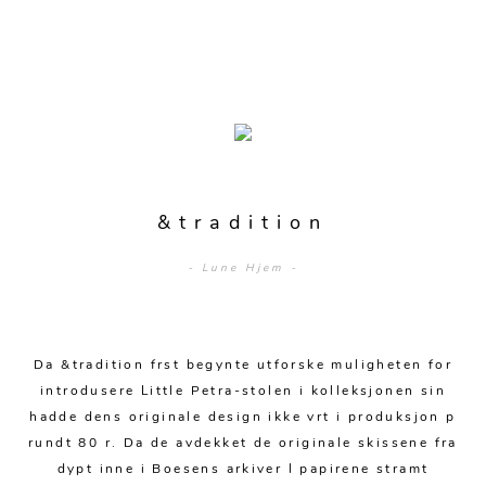
Merker
Sofaer
Modulsofaer
Bord
&tradition
Sofa m/sjeselong
Spisebord
Stoler
Sovesofaer
- Lune Hjem -
Spisestuer
Spisestoler
Senger
2-3 pers - sofa
Stuebord
Kontorstoler
Hjørnesofaer
Senger og madrasser
Oppbevaring
Da &tradition frst begynte utforske muligheten for
Småbord
Lenestoler
introdusere Little Petra-stolen i kolleksjonen sin
Sofagrupper
Sengegavler
Skrivebord
hadde dens originale design ikke vrt i produksjon p
Skjenker og skap
Hage
Barstoler
Diverse
rundt 80 r. Da de avdekket de originale skissene fra
Dyner og puter
Nattbord
Mediemøbler
dypt inne i Boesens arkiver l papirene stramt
Puffer
Hagebord
Tilbehør