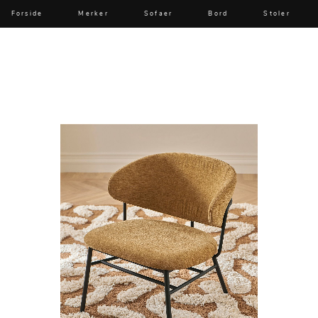
Forside
Merker
Sofaer
Bord
Stoler