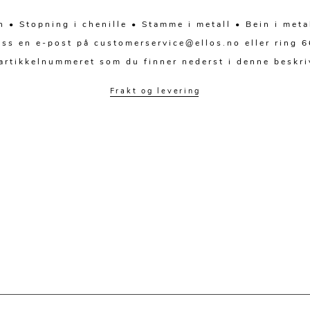
 • Stopning i chenille • Stamme i metall • Bein i met
oss en e-post på customerservice@ellos.no eller ring 66
artikkelnummeret som du finner nederst i denne beskri
Frakt og levering