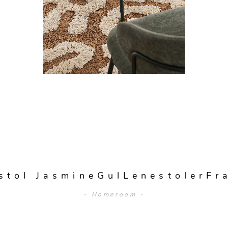
tol JasmineGulLenestolerF
- Homeroom -