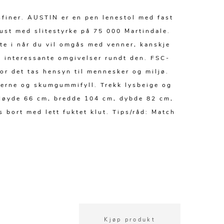
finer. AUSTIN er en pen lenestol med fast
ust med slitestyrke på 75 000 Martindale.
tte i når du vil omgås med venner, kanskje
e, interessante omgivelser rundt den. FSC-
or det tas hensyn til mennesker og miljø.
kjerne og skumgummifyll. Trekk lysbeige og
 Høyde 66 cm, bredde 104 cm, dybde 82 cm,
 bort med lett fuktet klut. Tips/råd: Match
Kjøp produkt