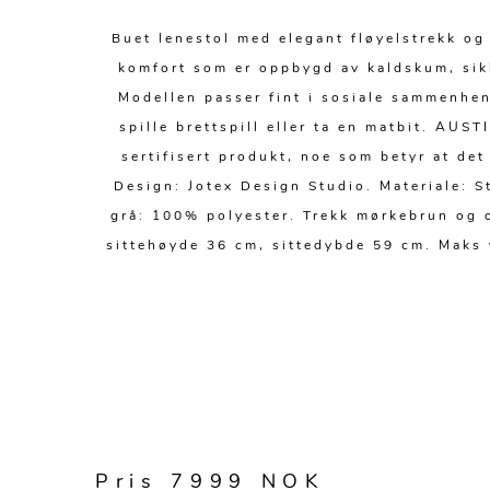
Buet lenestol med elegant fløyelstrekk o
komfort som er oppbygd av kaldskum, sikk
Modellen passer fint i sosiale sammenheng
spille brettspill eller ta en matbit. AUS
sertifisert produkt, noe som betyr at de
Design: Jotex Design Studio. Materiale: S
grå: 100% polyester. Trekk mørkebrun og 
sittehøyde 36 cm, sittedybde 59 cm. Maks v
Pris 7999 NOK