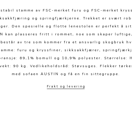
g stabil stamme av FSC-merket furu og FSC-merket kryss
sakkfjæring og springfjærkjerne. Trekket er svært rob
er. Den spesielle og flotte lenestolen er perfekt å si
TIN kan plasseres fritt i rommet, noe som skaper luftig
t består av tre som kommer fra et ansvarlig skogbruk hv
tamme: furu og kryssfiner, sikksakkfjærer, springfjær
oransje: 89,1% bomull og 10,9% polyester. Størrelse:
ekt: 90 kg. Vedlikeholdsråd: Støvsuges. Flekker tørkes
med sofaen AUSTIN og få en fin sittegruppe.
Frakt og levering