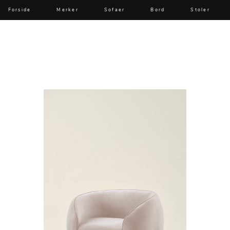
Forside
Merker
Sofaer
Bord
Stoler