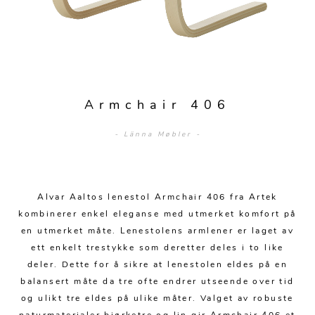
Sengetepper
Diverse
Vitrineskap
Krakker og benker
Hagestoler
Sengetøy
Lamper
Moduler
Stolputer
Grupper
Lampetilbehør
Gulvlamper
Kommoder
Diverse
Krakker og benker
Diverse belysning
Taklamper
Kroker og hengere
Armchair 406
Solstoler
Stearin og telys
Bordlamper
Småhyller
- Länna Møbler -
Griller
Tekstil
Vegglamper
Skohyller
Parasoller
Posters og kort
Andre lamper
Håndklær
Diverse
Puter og tilbehør
Alvar Aaltos lenestol Armchair 406 fra Artek
Dekorasjon
Duker
kombinerer enkel eleganse med utmerket komfort på
Utebelysning
en utmerket måte. Lenestolens armlener er laget av
Klokker og veggur
Pynteputer og trekk
ett enkelt trestykke som deretter deles i to like
Speil
Tepper
deler. Dette for å sikre at lenestolen eldes på en
balansert måte da tre ofte endrer utseende over tid
Vaser og potter
Pledd
og ulikt tre eldes på ulike måter. Valget av robuste