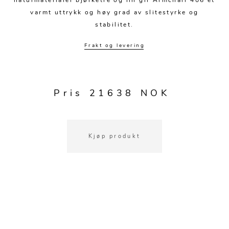
naturmaterialer bjørketre og lin gir Armchair 406 et
Kjøkkentilbehør
Gardiner
Potter
varmt uttrykk og høy grad av slitestyrke og
Gardintilbehør
Vaser
stabilitet.
Diverse tekstil
Krukker
Frakt og levering
Pris 21638 NOK
Kjøp produkt