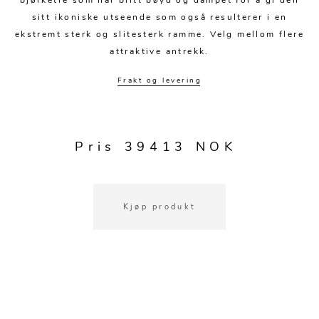
bjørketre som har blitt bøyd og dampet for å gi den
Kjøkkentilbehør
Gardiner
Potter
sitt ikoniske utseende som også resulterer i en
Gardintilbehør
Vaser
ekstremt sterk og slitesterk ramme. Velg mellom flere
attraktive antrekk.
Diverse tekstil
Krukker
Frakt og levering
Pris 39413 NOK
Kjøp produkt