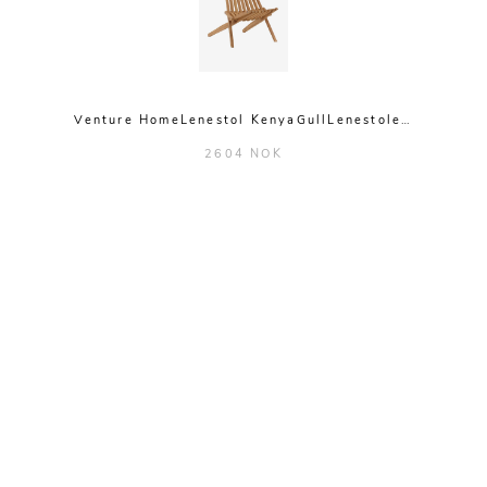
Venture HomeLenestol KenyaGullLenestole…
2604 NOK