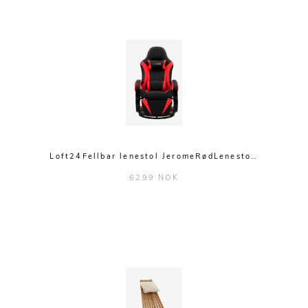
Loft24Fellbar lenestol JeromeRødLenesto…
6299 NOK