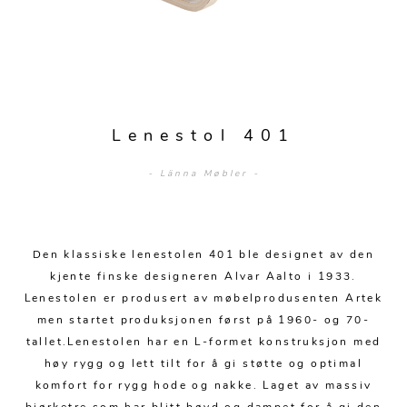
Sengetepper
Diverse
Vitrineskap
Krakker og benker
Hagestoler
Sengetøy
Lamper
Moduler
Stolputer
Grupper
Lampetilbehør
Gulvlamper
Kommoder
Diverse
Krakker og benker
Diverse belysning
Taklamper
Kroker og hengere
Lenestol 401
Solstoler
Stearin og telys
Bordlamper
Småhyller
- Länna Møbler -
Griller
Tekstil
Vegglamper
Skohyller
Parasoller
Posters og kort
Andre lamper
Håndklær
Diverse
Puter og tilbehør
Den klassiske lenestolen 401 ble designet av den
Dekorasjon
Duker
kjente finske designeren Alvar Aalto i 1933.
Utebelysning
Lenestolen er produsert av møbelprodusenten Artek
Klokker og veggur
Pynteputer og trekk
men startet produksjonen først på 1960- og 70-
Speil
Tepper
tallet.Lenestolen har en L-formet konstruksjon med
høy rygg og lett tilt for å gi støtte og optimal
Vaser og potter
Pledd
komfort for rygg hode og nakke. Laget av massiv