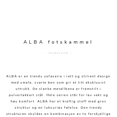
Sengetepper
Diverse
Vitrineskap
Krakker og benker
Hagestoler
Sengetøy
Lamper
Moduler
Stolputer
Grupper
Lampetilbehør
Gulvlamper
Kommoder
Diverse
Krakker og benker
Diverse belysning
Taklamper
Kroker og hengere
Solstoler
ALBA fotskammel
Stearin og telys
Bordlamper
Småhyller
Griller
- Homeroom -
Tekstil
Vegglamper
Skohyller
Parasoller
Posters og kort
Andre lamper
Håndklær
Diverse
Puter og tilbehør
Dekorasjon
Duker
ALBA er en trendy sofaserie i rett og stilrent design
Utebelysning
med smale, svarte ben som gir et litt eksklusivt
Klokker og veggur
Pynteputer og trekk
uttrykk. De slanke metallbena er framstilt i
pulverlakkert stål. Hele serien står for lav vekt og
Speil
Tepper
høy komfort. ALBA har et kraftig stoff med grov
Vaser og potter
Pledd
struktur og en luksuriøs følelse. Den trendy
strukturen skyldes en kombinasjon av to forskjellige