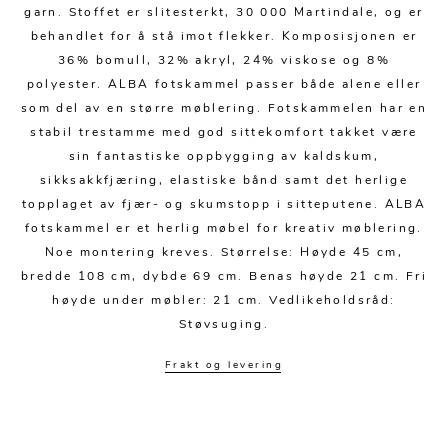
Kjøkkentilbehør
Gardiner
Potter
garn. Stoffet er slitesterkt, 30 000 Martindale, og er
behandlet for å stå imot flekker. Komposisjonen er
Gardintilbehør
Vaser
36% bomull, 32% akryl, 24% viskose og 8%
Diverse tekstil
Krukker
polyester. ALBA fotskammel passer både alene eller
som del av en større møblering. Fotskammelen har en
stabil trestamme med god sittekomfort takket være
sin fantastiske oppbygging av kaldskum,
sikksakkfjæring, elastiske bånd samt det herlige
topplaget av fjær- og skumstopp i sitteputene. ALBA
fotskammel er et herlig møbel for kreativ møblering.
Noe montering kreves. Størrelse: Høyde 45 cm,
bredde 108 cm, dybde 69 cm. Benas høyde 21 cm. Fri
høyde under møbler: 21 cm. Vedlikeholdsråd:
Støvsuging.
Frakt og levering