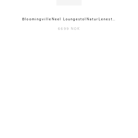
BloomingvilleNeel LoungestolNaturLenest…
6699 NOK