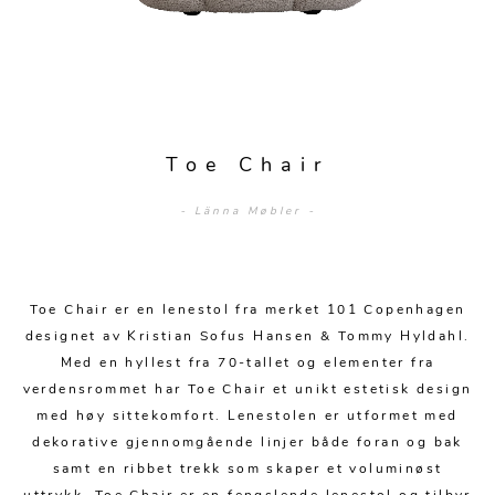
Sengetepper
Diverse
Vitrineskap
Krakker og benker
Hagestoler
Sengetøy
Lamper
Moduler
Stolputer
Grupper
Lampetilbehør
Gulvlamper
Kommoder
Diverse
Krakker og benker
Diverse belysning
Taklamper
Kroker og hengere
Toe Chair
Solstoler
Stearin og telys
Bordlamper
Småhyller
- Länna Møbler -
Griller
Tekstil
Vegglamper
Skohyller
Parasoller
Posters og kort
Andre lamper
Håndklær
Diverse
Puter og tilbehør
Toe Chair er en lenestol fra merket 101 Copenhagen
Dekorasjon
Duker
designet av Kristian Sofus Hansen & Tommy Hyldahl.
Utebelysning
Med en hyllest fra 70-tallet og elementer fra
Klokker og veggur
Pynteputer og trekk
verdensrommet har Toe Chair et unikt estetisk design
Speil
Tepper
med høy sittekomfort. Lenestolen er utformet med
dekorative gjennomgående linjer både foran og bak
Vaser og potter
Pledd
samt en ribbet trekk som skaper et voluminøst