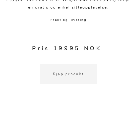
uttrykk. Toe Chair er en fengslende lenestol og tilbyr
Kjøkkentilbehør
Gardiner
Potter
en gratis og enkel sitteopplevelse.
Gardintilbehør
Vaser
Frakt og levering
Diverse tekstil
Krukker
Pris 19995 NOK
Kjøp produkt