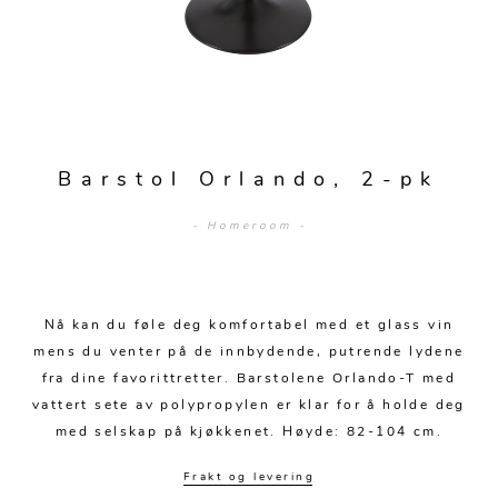
Sengetepper
Diverse
Vitrineskap
Krakker og benker
Hagestoler
Sengetøy
Lamper
Moduler
Stolputer
Grupper
Lampetilbehør
Gulvlamper
Kommoder
Diverse
Krakker og benker
Diverse belysning
Taklamper
Kroker og hengere
Solstoler
Barstol Orlando, 2-pk
Stearin og telys
Bordlamper
Småhyller
Griller
- Homeroom -
Tekstil
Vegglamper
Skohyller
Parasoller
Posters og kort
Andre lamper
Håndklær
Diverse
Puter og tilbehør
Dekorasjon
Duker
Nå kan du føle deg komfortabel med et glass vin
Utebelysning
mens du venter på de innbydende, putrende lydene
Klokker og veggur
Pynteputer og trekk
fra dine favorittretter. Barstolene Orlando-T med
vattert sete av polypropylen er klar for å holde deg
Speil
Tepper
med selskap på kjøkkenet. Høyde: 82-104 cm.
Vaser og potter
Pledd
Frakt og levering