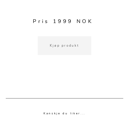
Kjøkkentilbehør
Gardiner
Potter
Gardintilbehør
Vaser
Pris 1999 NOK
Diverse tekstil
Krukker
Kjøp produkt
Kanskje du liker...