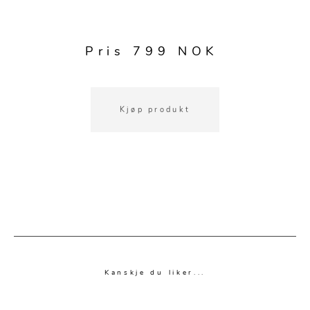
Kjøkkentilbehør
Gardiner
Potter
Gardintilbehør
Vaser
Pris 799 NOK
Diverse tekstil
Krukker
Kjøp produkt
Kanskje du liker...