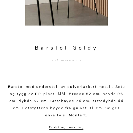
Sengetepper
Diverse
Vitrineskap
Krakker og benker
Hagestoler
Sengetøy
Lamper
Moduler
Stolputer
Grupper
Lampetilbehør
Gulvlamper
Kommoder
Diverse
Krakker og benker
Diverse belysning
Taklamper
Kroker og hengere
Solstoler
Barstol Goldy
Stearin og telys
Bordlamper
Småhyller
Griller
- Homeroom -
Tekstil
Vegglamper
Skohyller
Parasoller
Posters og kort
Andre lamper
Håndklær
Diverse
Puter og tilbehør
Dekorasjon
Duker
Barstol med understell av pulverlakkert metall. Sete
Utebelysning
og rygg av PP-plast. Mål: Bredde 52 cm, høyde 96
Klokker og veggur
Pynteputer og trekk
cm, dybde 52 cm. Sittehøyde 74 cm, sittedybde 44
cm. Fotstøttens høyde fra gulvet 31 cm. Selges
Speil
Tepper
enkeltvis. Montert.
Vaser og potter
Pledd
Frakt og levering