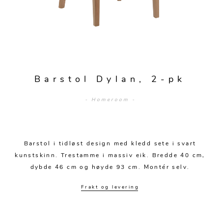
Sengetepper
Diverse
Vitrineskap
Krakker og benker
Hagestoler
Sengetøy
Lamper
Moduler
Stolputer
Grupper
Lampetilbehør
Gulvlamper
Kommoder
Diverse
Krakker og benker
Diverse belysning
Taklamper
Kroker og hengere
Solstoler
Barstol Dylan, 2-pk
Stearin og telys
Bordlamper
Småhyller
Griller
- Homeroom -
Tekstil
Vegglamper
Skohyller
Parasoller
Posters og kort
Andre lamper
Håndklær
Diverse
Puter og tilbehør
Dekorasjon
Duker
Barstol i tidløst design med kledd sete i svart
Utebelysning
kunstskinn. Trestamme i massiv eik. Bredde 40 cm,
Klokker og veggur
Pynteputer og trekk
dybde 46 cm og høyde 93 cm. Montér selv.
Speil
Tepper
Frakt og levering
Vaser og potter
Pledd