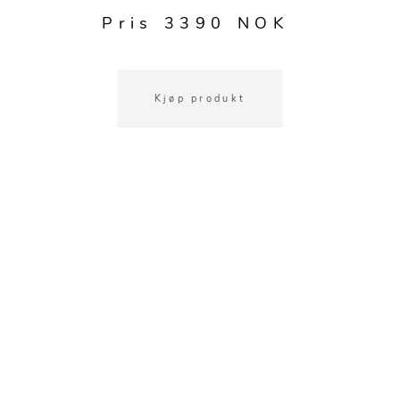
Kjøkkentilbehør
Gardiner
Potter
Pris 3390 NOK
Gardintilbehør
Vaser
Diverse tekstil
Krukker
Kjøp produkt