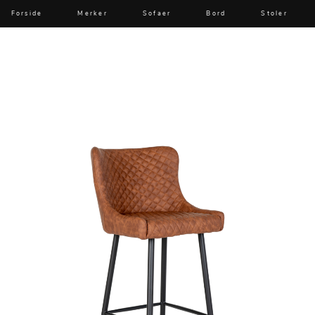
Forside
Merker
Sofaer
Bord
Stoler