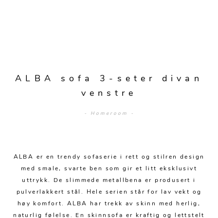
Sengetepper
Diverse
Vitrineskap
Krakker og benker
Hagestoler
Sengetøy
Lamper
Moduler
Stolputer
Grupper
Lampetilbehør
Gulvlamper
Kommoder
Diverse
Krakker og benker
Diverse belysning
Taklamper
Kroker og hengere
Solstoler
ALBA sofa 3-seter divan
Stearin og telys
Bordlamper
Småhyller
venstre
Griller
Tekstil
Vegglamper
Skohyller
Parasoller
- Homeroom -
Posters og kort
Andre lamper
Håndklær
Diverse
Puter og tilbehør
Dekorasjon
Duker
Utebelysning
ALBA er en trendy sofaserie i rett og stilren design
Klokker og veggur
Pynteputer og trekk
med smale, svarte ben som gir et litt eksklusivt
Speil
Tepper
uttrykk. De slimmede metallbena er produsert i
pulverlakkert stål. Hele serien står for lav vekt og
Vaser og potter
Pledd
høy komfort. ALBA har trekk av skinn med herlig,
naturlig følelse. En skinnsofa er kraftig og lettstelt