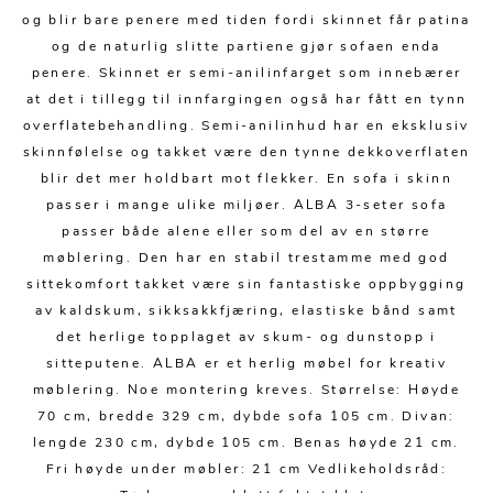
Kjøkkentilbehør
Gardiner
Potter
og blir bare penere med tiden fordi skinnet får patina
Gardintilbehør
Vaser
og de naturlig slitte partiene gjør sofaen enda
penere. Skinnet er semi-anilinfarget som innebærer
Diverse tekstil
Krukker
at det i tillegg til innfargingen også har fått en tynn
overflatebehandling. Semi-anilinhud har en eksklusiv
skinnfølelse og takket være den tynne dekkoverflaten
blir det mer holdbart mot flekker. En sofa i skinn
passer i mange ulike miljøer. ALBA 3-seter sofa
passer både alene eller som del av en større
møblering. Den har en stabil trestamme med god
sittekomfort takket være sin fantastiske oppbygging
av kaldskum, sikksakkfjæring, elastiske bånd samt
det herlige topplaget av skum- og dunstopp i
sitteputene. ALBA er et herlig møbel for kreativ
møblering. Noe montering kreves. Størrelse: Høyde
70 cm, bredde 329 cm, dybde sofa 105 cm. Divan:
lengde 230 cm, dybde 105 cm. Benas høyde 21 cm.
Fri høyde under møbler: 21 cm Vedlikeholdsråd: