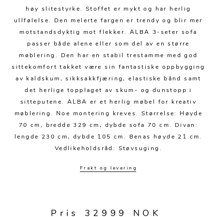
Kjøkkentilbehør
Gardiner
Potter
høy slitestyrke. Stoffet er mykt og har herlig
Gardintilbehør
Vaser
ullfølelse. Den melerte fargen er trendy og blir mer
motstandsdyktig mot flekker. ALBA 3-seter sofa
Diverse tekstil
Krukker
passer både alene eller som del av en større
møblering. Den har en stabil trestamme med god
sittekomfort takket være sin fantastiske oppbygging
av kaldskum, sikksakkfjæring, elastiske bånd samt
det herlige topplaget av skum- og dunstopp i
sitteputene. ALBA er et herlig møbel for kreativ
møblering. Noe montering kreves. Størrelse: Høyde
70 cm, bredde 329 cm, dybde sofa 70 cm. Divan:
lengde 230 cm, dybde 105 cm. Benas høyde 21 cm.
Vedlikeholdsråd: Støvsuging.
Frakt og levering
Pris 32999 NOK