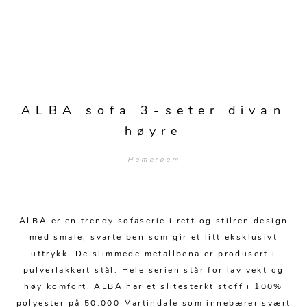
Sengetepper
Diverse
Vitrineskap
Krakker og benker
Hagestoler
Sengetøy
Lamper
Moduler
Stolputer
Grupper
Lampetilbehør
Gulvlamper
Kommoder
Diverse
Krakker og benker
Diverse belysning
Taklamper
Kroker og hengere
Solstoler
ALBA sofa 3-seter divan
Stearin og telys
Bordlamper
Småhyller
høyre
Griller
Tekstil
Vegglamper
Skohyller
Parasoller
- Homeroom -
Posters og kort
Andre lamper
Håndklær
Diverse
Puter og tilbehør
Dekorasjon
Duker
Utebelysning
ALBA er en trendy sofaserie i rett og stilren design
Klokker og veggur
Pynteputer og trekk
med smale, svarte ben som gir et litt eksklusivt
Speil
Tepper
uttrykk. De slimmede metallbena er produsert i
pulverlakkert stål. Hele serien står for lav vekt og
Vaser og potter
Pledd
høy komfort. ALBA har et slitesterkt stoff i 100%
polyester på 50.000 Martindale som innebærer svært