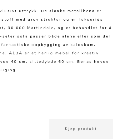
klusivt uttrykk. De slanke metallbena er
g stoff med grov struktur og en luksuriøs
kt, 30 000 Martindale, og er behandlet for å
seter sofa passer både alene eller som del
n fantastiske oppbygging av kaldskum,
ne. ALBA er et herlig møbel for kreativ
øyde 40 cm, sittedybde 60 cm. Benas høyde
suging.
Kjøp produkt