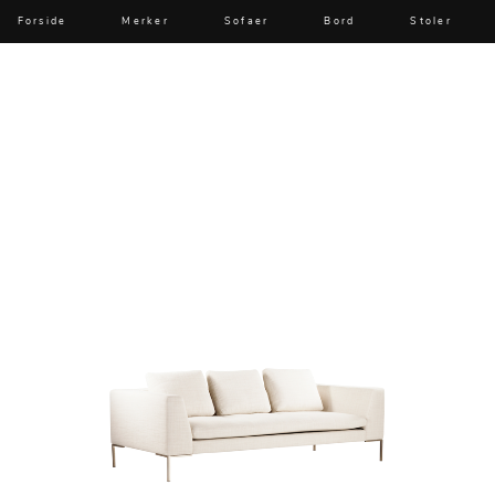
Forside
Merker
Sofaer
Bord
Stoler