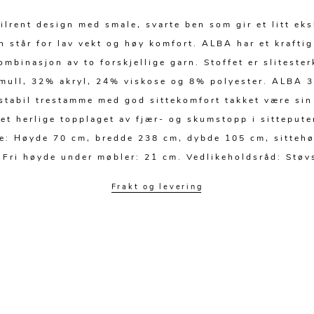
tilrent design med smale, svarte ben som gir et litt eks
ien står for lav vekt og høy komfort. ALBA har et krafti
ombinasjon av to forskjellige garn. Stoffet er slitester
mull, 32% akryl, 24% viskose og 8% polyester. ALBA 3-
stabil trestamme med god sittekomfort takket være si
et herlige topplaget av fjær- og skumstopp i sittepute
se: Høyde 70 cm, bredde 238 cm, dybde 105 cm, sitteh
 Fri høyde under møbler: 21 cm. Vedlikeholdsråd: Støv
Frakt og levering