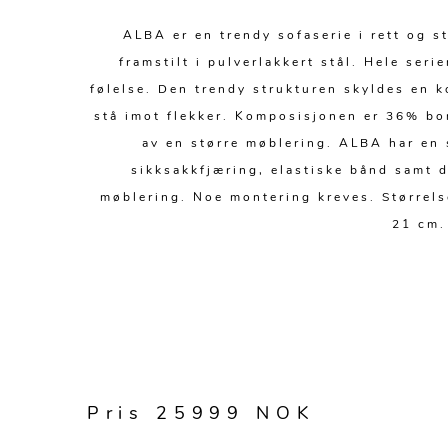
ALBA er en trendy sofaserie i rett og s
framstilt i pulverlakkert stål. Hele ser
følelse. Den trendy strukturen skyldes en k
stå imot flekker. Komposisjonen er 36% bo
av en større møblering. ALBA har en 
sikksakkfjæring, elastiske bånd samt d
møblering. Noe montering kreves. Størrel
21 cm.
Pris 25999 NOK