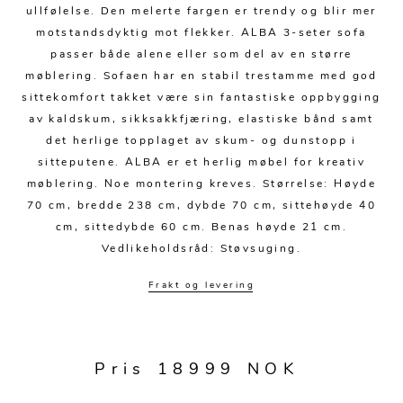
Kjøkkentilbehør
Gardiner
Potter
ullfølelse. Den melerte fargen er trendy og blir mer
motstandsdyktig mot flekker. ALBA 3-seter sofa
Gardintilbehør
Vaser
passer både alene eller som del av en større
Diverse tekstil
Krukker
møblering. Sofaen har en stabil trestamme med god
sittekomfort takket være sin fantastiske oppbygging
av kaldskum, sikksakkfjæring, elastiske bånd samt
det herlige topplaget av skum- og dunstopp i
sitteputene. ALBA er et herlig møbel for kreativ
møblering. Noe montering kreves. Størrelse: Høyde
70 cm, bredde 238 cm, dybde 70 cm, sittehøyde 40
cm, sittedybde 60 cm. Benas høyde 21 cm.
Vedlikeholdsråd: Støvsuging.
Frakt og levering
Pris 18999 NOK