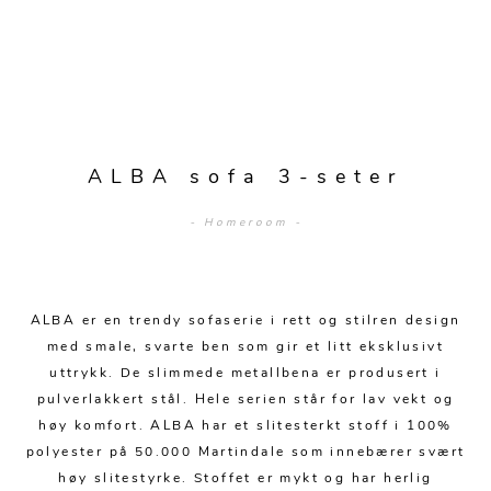
Sengetepper
Diverse
Vitrineskap
Krakker og benker
Hagestoler
Sengetøy
Lamper
Moduler
Stolputer
Grupper
Lampetilbehør
Gulvlamper
Kommoder
Diverse
Krakker og benker
Diverse belysning
Taklamper
Kroker og hengere
Solstoler
ALBA sofa 3-seter
Stearin og telys
Bordlamper
Småhyller
Griller
- Homeroom -
Tekstil
Vegglamper
Skohyller
Parasoller
Posters og kort
Andre lamper
Håndklær
Diverse
Puter og tilbehør
Dekorasjon
Duker
ALBA er en trendy sofaserie i rett og stilren design
Utebelysning
med smale, svarte ben som gir et litt eksklusivt
Klokker og veggur
Pynteputer og trekk
uttrykk. De slimmede metallbena er produsert i
pulverlakkert stål. Hele serien står for lav vekt og
Speil
Tepper
høy komfort. ALBA har et slitesterkt stoff i 100%
Vaser og potter
Pledd
polyester på 50.000 Martindale som innebærer svært
høy slitestyrke. Stoffet er mykt og har herlig