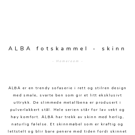
Sengetepper
Diverse
Vitrineskap
Krakker og benker
Hagestoler
Sengetøy
Lamper
Moduler
Stolputer
Grupper
Lampetilbehør
Gulvlamper
Kommoder
Diverse
Krakker og benker
Diverse belysning
Taklamper
Kroker og hengere
Solstoler
ALBA fotskammel - skinn
Stearin og telys
Bordlamper
Småhyller
Griller
- Homeroom -
Tekstil
Vegglamper
Skohyller
Parasoller
Posters og kort
Andre lamper
Håndklær
Diverse
Puter og tilbehør
Dekorasjon
Duker
ALBA er en trendy sofaserie i rett og stilren design
Utebelysning
med smale, svarte ben som gir et litt eksklusivt
Klokker og veggur
Pynteputer og trekk
uttrykk. De slimmede metallbena er produsert i
pulverlakkert stål. Hele serien står for lav vekt og
Speil
Tepper
høy komfort. ALBA har trekk av skinn med herlig,
Vaser og potter
Pledd
naturlig følelse. Et skinnmøbel som er kraftig og
lettstelt og blir bare penere med tiden fordi skinnet