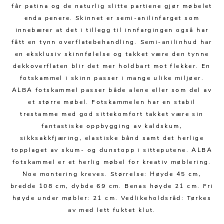
Kjøkkentilbehør
Gardiner
Potter
får patina og de naturlig slitte partiene gjør møbelet
enda penere. Skinnet er semi-anilinfarget som
Gardintilbehør
Vaser
innebærer at det i tillegg til innfargingen også har
Diverse tekstil
Krukker
fått en tynn overflatebehandling. Semi-anilinhud har
en eksklusiv skinnfølelse og takket være den tynne
dekkoverflaten blir det mer holdbart mot flekker. En
fotskammel i skinn passer i mange ulike miljøer.
ALBA fotskammel passer både alene eller som del av
et større møbel. Fotskammelen har en stabil
trestamme med god sittekomfort takket være sin
fantastiske oppbygging av kaldskum,
sikksakkfjæring, elastiske bånd samt det herlige
topplaget av skum- og dunstopp i sitteputene. ALBA
fotskammel er et herlig møbel for kreativ møblering.
Noe montering kreves. Størrelse: Høyde 45 cm,
bredde 108 cm, dybde 69 cm. Benas høyde 21 cm. Fri
høyde under møbler: 21 cm. Vedlikeholdsråd: Tørkes
av med lett fuktet klut.