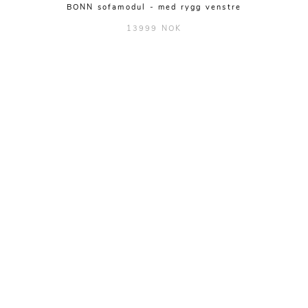
BONN sofamodul - med rygg venstre
13999 NOK