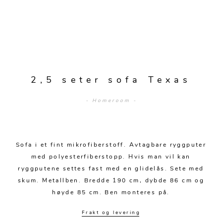
Sengetepper
Diverse
Vitrineskap
Krakker og benker
Hagestoler
Sengetøy
Lamper
Moduler
Stolputer
Grupper
Lampetilbehør
Gulvlamper
Kommoder
Diverse
Krakker og benker
Diverse belysning
Taklamper
Kroker og hengere
Solstoler
2,5 seter sofa Texas
Stearin og telys
Bordlamper
Småhyller
Griller
- Homeroom -
Tekstil
Vegglamper
Skohyller
Parasoller
Posters og kort
Andre lamper
Håndklær
Diverse
Puter og tilbehør
Dekorasjon
Duker
Sofa i et fint mikrofiberstoff. Avtagbare ryggputer
Utebelysning
med polyesterfiberstopp. Hvis man vil kan
Klokker og veggur
Pynteputer og trekk
ryggputene settes fast med en glidelås. Sete med
skum. Metallben. Bredde 190 cm, dybde 86 cm og
Speil
Tepper
høyde 85 cm. Ben monteres på.
Vaser og potter
Pledd
Frakt og levering