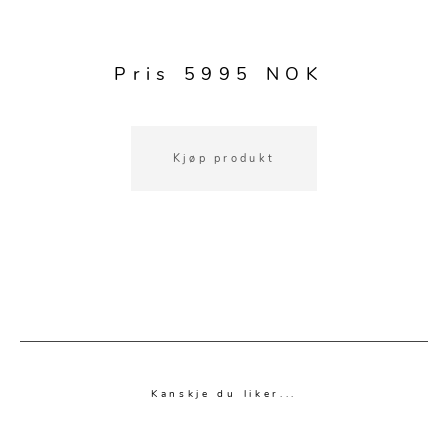
Kjøkkentilbehør
Gardiner
Potter
Gardintilbehør
Vaser
Pris 5995 NOK
Diverse tekstil
Krukker
Kjøp produkt
Kanskje du liker...