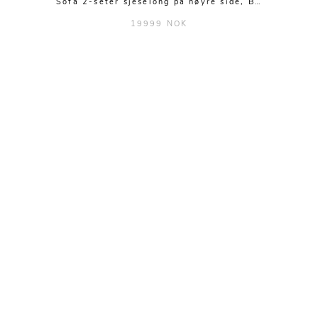
Sofa 2-seter sjeselong på høyre side, B…
19999 NOK