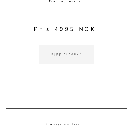
Kjøkkentilbehør
Gardiner
Potter
Frakt og levering
Gardintilbehør
Vaser
Diverse tekstil
Krukker
Pris 4995 NOK
Kjøp produkt
Kanskje du liker...