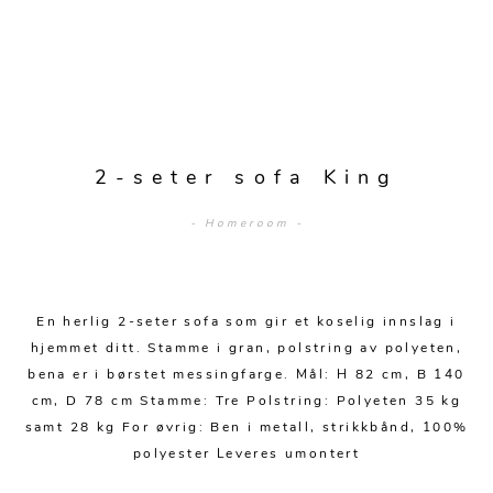
Sengetepper
Diverse
Vitrineskap
Krakker og benker
Hagestoler
Sengetøy
Lamper
Moduler
Stolputer
Grupper
Lampetilbehør
Gulvlamper
Kommoder
Diverse
Krakker og benker
Diverse belysning
Taklamper
Kroker og hengere
Solstoler
2-seter sofa King
Stearin og telys
Bordlamper
Småhyller
Griller
- Homeroom -
Tekstil
Vegglamper
Skohyller
Parasoller
Posters og kort
Andre lamper
Håndklær
Diverse
Puter og tilbehør
Dekorasjon
Duker
En herlig 2-seter sofa som gir et koselig innslag i
Utebelysning
hjemmet ditt. Stamme i gran, polstring av polyeten,
Klokker og veggur
Pynteputer og trekk
bena er i børstet messingfarge. Mål: H 82 cm, B 140
cm, D 78 cm Stamme: Tre Polstring: Polyeten 35 kg
Speil
Tepper
samt 28 kg For øvrig: Ben i metall, strikkbånd, 100%
Vaser og potter
Pledd
polyester Leveres umontert