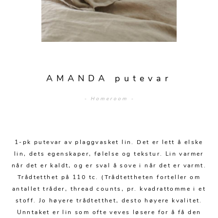
Sengetepper
Diverse
Vitrineskap
Krakker og benker
Hagestoler
Sengetøy
Lamper
Moduler
Stolputer
Grupper
Lampetilbehør
Gulvlamper
Kommoder
Diverse
Krakker og benker
Diverse belysning
Taklamper
Kroker og hengere
Solstoler
AMANDA putevar
Stearin og telys
Bordlamper
Småhyller
Griller
- Homeroom -
Tekstil
Vegglamper
Skohyller
Parasoller
Posters og kort
Andre lamper
Håndklær
Diverse
Puter og tilbehør
Dekorasjon
Duker
1-pk putevar av plaggvasket lin. Det er lett å elske
Utebelysning
lin, dets egenskaper, følelse og tekstur. Lin varmer
Klokker og veggur
Pynteputer og trekk
når det er kaldt, og er sval å sove i når det er varmt.
Trådtetthet på 110 tc. (Trådtettheten forteller om
Speil
Tepper
antallet tråder, thread counts, pr. kvadrattomme i et
Vaser og potter
Pledd
stoff. Jo høyere trådtetthet, desto høyere kvalitet.
Unntaket er lin som ofte veves løsere for å få den