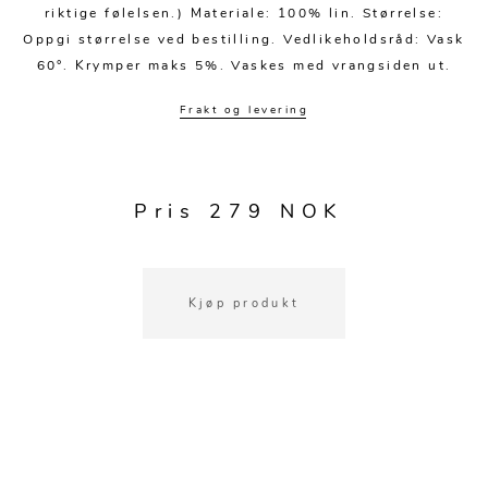
Kjøkkentilbehør
Gardiner
Potter
riktige følelsen.) Materiale: 100% lin. Størrelse:
Oppgi størrelse ved bestilling. Vedlikeholdsråd: Vask
Gardintilbehør
Vaser
60°. Krymper maks 5%. Vaskes med vrangsiden ut.
Diverse tekstil
Krukker
Frakt og levering
Pris 279 NOK
Kjøp produkt